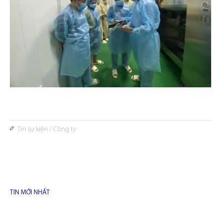
Tin sự kiện
/
Công ty
TIN MỚI NHẤT