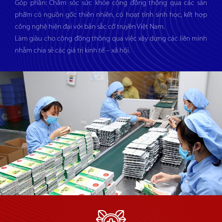
Góp phần: Chăm sóc sức khỏe cộng đồng thông qua các sản
phẩm có nguồn gốc thiên nhiên, có hoạt tính sinh học, kết hợp
công nghệ hiện đại với bản sắc cổ truyền Việt Nam.
Làm giàu cho cộng đồng thông qua việc xây dựng các liên minh
nhằm chia sẻ các giá trị kinh tế – xã hội.