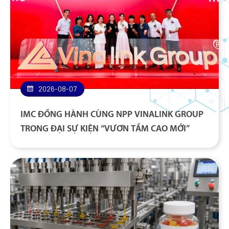
2026-08-07
IMC ĐỒNG HÀNH CÙNG NPP VINALINK GROUP
TRONG ĐẠI SỰ KIỆN “VƯƠN TẦM CAO MỚI”