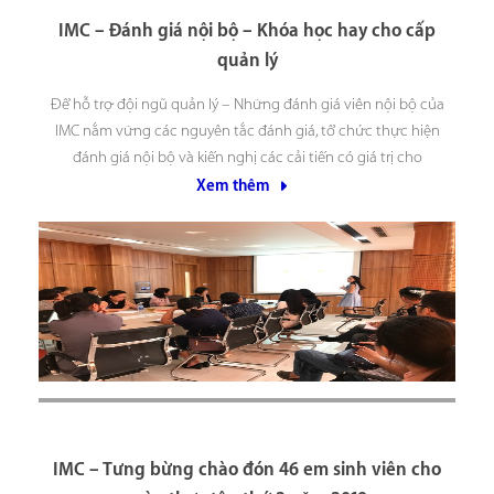
IMC – Đánh giá nội bộ – Khóa học hay cho cấp
quản lý
Để hỗ trợ đội ngũ quản lý – Những đánh giá viên nội bộ của
IMC nắm vững các nguyên tắc đánh giá, tổ chức thực hiện
đánh giá nội bộ và kiến nghị các cải tiến có giá trị cho
phòng/ban/đươn vị hoặc Khối của mình, Thứ 7 ngày
Xem thêm
IMC – Tưng bừng chào đón 46 em sinh viên cho