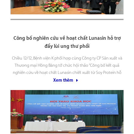
Công bố nghiên cứu về hoạt chất Lunasin hỗ trợ
đẩy lùi ung thư phổi
Chiều 12/12, Bệnh viện K phối hợp cùng Công ty CP Sản xuất và
Thương mại Hồng Bàng tổ chức hội thảo “Công bố kết quả
nghiên cứu về hoạt chất Lunasin chiết xuất từ Soy Protein hỗ
trợ đẩy lùi ung thư phổi” đem tới những giải pháp mới
Xem thêm