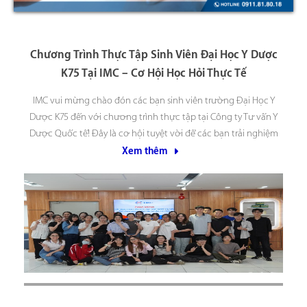
Chương Trình Thực Tập Sinh Viên Đại Học Y Dược
K75 Tại IMC – Cơ Hội Học Hỏi Thực Tế
IMC vui mừng chào đón các bạn sinh viên trường Đại Học Y
Dược K75 đến với chương trình thực tập tại Công ty Tư vấn Y
Dược Quốc tế! Đây là cơ hội tuyệt vời để các bạn trải nghiệm
thực tế và trau dồi kiến thức chuyên môn
Xem thêm