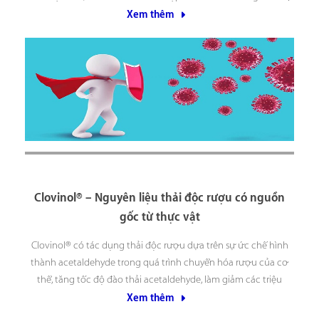
hệ miễn dịch của chúng ta tiêu diệt một
Xem thêm
Clovinol® – Nguyên liệu thải độc rượu có nguồn
gốc từ thực vật
Clovinol® có tác dụng thải độc rượu dựa trên sự ức chế hình
thành acetaldehyde trong quá trình chuyển hóa rượu của cơ
thể, tăng tốc độ đào thải acetaldehyde, làm giảm các triệu
chứng khó chịu do say rượu gây ra như đau đầu, mệt mỏi, khát
Xem thêm
nước ,