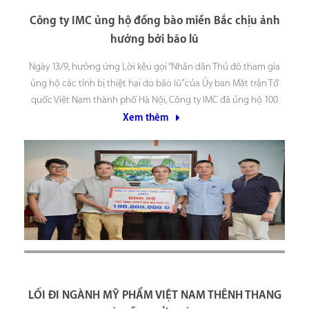
Công ty IMC ủng hộ đồng bào miền Bắc chịu ảnh
hưởng bởi bão lũ
Ngày 13/9, hưởng ứng Lời kêu gọi “Nhân dân Thủ đô tham gia
ủng hộ các tỉnh bị thiệt hại do bão lũ” của Ủy ban Mặt trận Tổ
quốc Việt Nam thành phố Hà Nội, Công ty IMC đã ủng hộ 100
triệu đồng cho đồng bào miền Bắc
Xem thêm
LỐI ĐI NGÀNH MỸ PHẨM VIỆT NAM THÊNH THANG