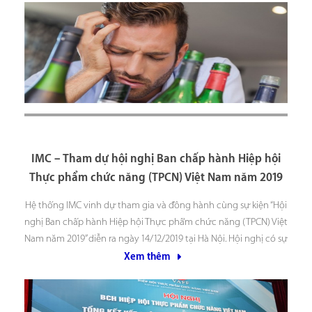
IMC – Tham dự hội nghị Ban chấp hành Hiệp hội
Thực phẩm chức năng (TPCN) Việt Nam năm 2019
Hệ thống IMC vinh dự tham gia và đồng hành cùng sự kiện “Hội
nghị Ban chấp hành Hiệp hội Thực phẩm chức năng (TPCN) Việt
Nam năm 2019” diễn ra ngày 14/12/2019 tại Hà Nội. Hội nghị có sự
tham gia của đại diện Cục An toàn thực phẩm,
Xem thêm