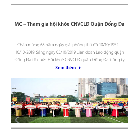
MC – Tham gia hội khỏe CNVCLĐ Quận Đống Đa
Chào mừng 65 năm ngày giải phóng thủ đô 10/10/1954 –
10/10/2019, Sáng ngày 05/10/2019 Liên đoàn Lao động quận
Đống Đa tổ chức Hội khoẻ CNVCLĐ quận Đống Đa. Công ty
TNHH Tư vấn Y dược Quốc tế (IMC) đã tham gia hội khoẻ với
Xem thêm
tinh thần đoàn kết,