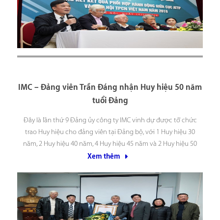
IMC – Đảng viên Trần Đáng nhận Huy hiệu 50 năm
tuổi Đảng
Đây là lần thứ 9 Đảng ủy công ty IMC vinh dự được tổ chức
trao Huy hiệu cho đảng viên tại Đảng bộ, với 1 Huy hiệu 30
năm, 2 Huy hiệu 40 năm, 4 Huy hiệu 45 năm và 2 Huy hiệu 50
năm. Ngày 07/12/2019 vừa qua,
Xem thêm