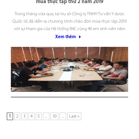
mùa thực tập thứ 2 năm 2019
Trong tháng vừa qua, tại trụ sở Công ty TNHH Tư vấn Y dược
Quốc tế, đã diễn ra chương trình chào đón mùa thực tập 2019
với sự tham gia của Hệ thống IMC cùng 46 em sinh viên năm
thứ 4 Ngành công nghệ Hóa Dược và Bảo
Xem thêm
1
2
3
4
5
...
10
...
Last »