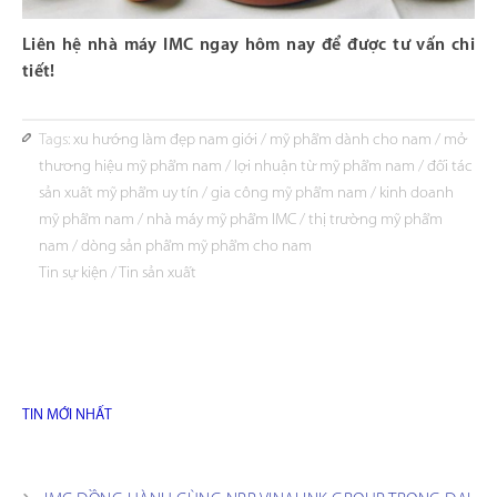
Liên hệ nhà máy IMC ngay hôm nay để được tư vấn chi
tiết!
Tags:
xu hướng làm đẹp nam giới
/
mỹ phẩm dành cho nam
/
mở
thương hiệu mỹ phẩm nam
/
lợi nhuận từ mỹ phẩm nam
/
đối tác
sản xuất mỹ phẩm uy tín
/
gia công mỹ phẩm nam
/
kinh doanh
mỹ phẩm nam
/
nhà máy mỹ phẩm IMC
/
thị trường mỹ phẩm
nam
/
dòng sản phẩm mỹ phẩm cho nam
Tin sự kiện
/
Tin sản xuất
TIN MỚI NHẤT