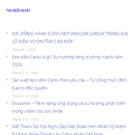
TIN MỚI NHẤT
IMC ĐỒNG HÀNH CÙNG NPP VINALINK GROUP TRONG ĐẠI
SỰ KIỆN “VƯƠN TẦM CAO MỚI”
Tháng 8 7, 2026
Kẹo dẻo Canxi là gì? Xu hướng tăng trưởng mạnh năm
2026
Tháng 7 31, 2026
Sản xuất kẹo dẻo Canxi theo yêu cầu – Từ công thức đến
bao bì độc quyền
Tháng 7 31, 2026
Exosome – Tiềm năng ứng dụng và xu hướng phát triển
trong chăm sóc sức khỏe
Tháng 7 31, 2026
IMC Tham Dự Hội Nghị Gặp Mặt Đoàn Viên Nhân Kỷ Niệm
97 Năm Ngày Thành Lập Công Đoàn Việt Nam