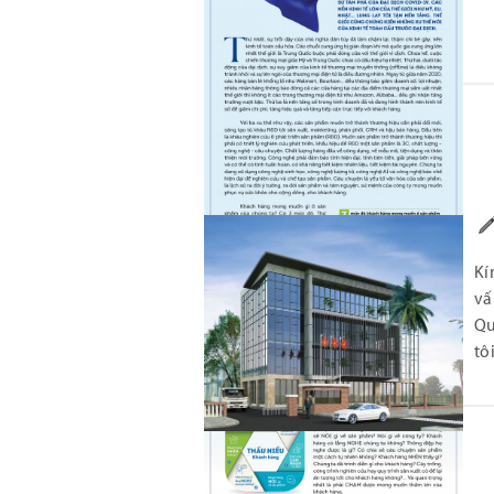
Kí
vấ
Qu
tô