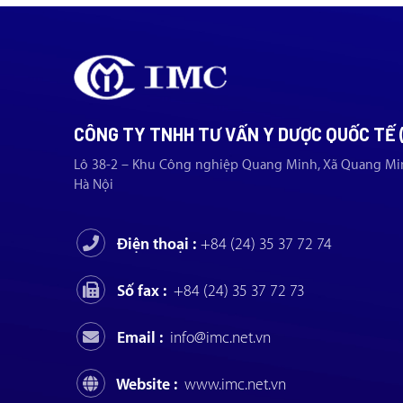
CÔNG TY TNHH TƯ VẤN Y DƯỢC QUỐC TẾ 
Lô 38-2 – Khu Công nghiệp Quang Minh, Xã Quang Mi
Hà Nội
Điện thoại :
+84 (24) 35 37 72 74
Số fax :
+84 (24) 35 37 72 73
Email :
info@imc.net.vn
Website :
www.imc.net.vn