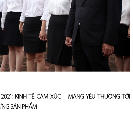
C 2021: KINH TẾ CẢM XÚC – MANG YÊU THƯƠNG TỚI
ỪNG SẢN PHẨM