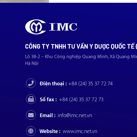
CÔNG TY TNHH TƯ VẤN Y DƯỢC QUỐC TẾ 
Lô 38-2 – Khu Công nghiệp Quang Minh, Xã Quang Mi
Hà Nội
Điện thoại :
+84 (24) 35 37 72 74
Số fax :
+84 (24) 35 37 72 73
Email :
info@imc.net.vn
Website :
www.imc.net.vn