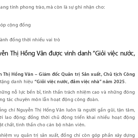
ng tính phong trào, mà còn là sự ghi nhận cho:
 góp cộng đồng
ành đồng thời nhiều vai trò
ễn Thị Hồng Vân được vinh danh “Giỏi việc nước,
 Thị Hồng Vân – Giám đốc Quản trị Sản xuất, Chủ tịch Công
 tặng danh hiệu
“Giỏi việc nước, đảm việc nhà” năm 2025
.
hững nỗ lực bền bỉ, tinh thần trách nhiệm cao và những đóng
ông tác chuyên môn lẫn hoạt động công đoàn.
ồng chí Nguyễn Thị Hồng Vân luôn là người gần gũi, tận tâm,
i lao động; đồng thời chủ động triển khai nhiều hoạt động
t chất, tinh thần cho cán bộ nhân viên.
nhiệm vụ quản trị sản xuất, đồng chí còn góp phần xây dựng