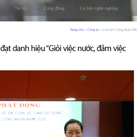
Tin tức
Cộng đồng
Cơ hội nghề nghiệp
L
Trang chủ
>
Công ty
>
Chủ tịch Công đoàn IMC
ạt danh hiệu “Giỏi việc nước, đảm việc