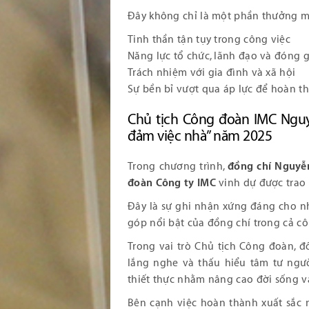
Đây không chỉ là một phần thưởng ma
Tinh thần tận tụy trong công việc
Năng lực tổ chức, lãnh đạo và đóng
Trách nhiệm với gia đình và xã hội
Sự bền bỉ vượt qua áp lực để hoàn th
Chủ tịch Công đoàn IMC Nguy
đảm việc nhà” năm 2025
Trong chương trình,
đồng chí Nguyễn
đoàn Công ty IMC
vinh dự được trao
Đây là sự ghi nhận xứng đáng cho n
góp nổi bật của đồng chí trong cả c
Trong vai trò Chủ tịch Công đoàn, đ
lắng nghe và thấu hiểu tâm tư ngườ
thiết thực nhằm nâng cao đời sống vậ
Bên cạnh việc hoàn thành xuất sắc 