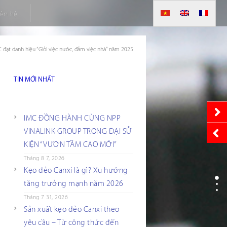
iên hệ
 đạt danh hiệu “Giỏi việc nước, đảm việc nhà” năm 2025
TIN MỚI NHẤT
IMC ĐỒNG HÀNH CÙNG NPP
VINALINK GROUP TRONG ĐẠI SỰ
KIỆN “VƯƠN TẦM CAO MỚI”
Tháng 8 7, 2026
Kẹo dẻo Canxi là gì? Xu hướng
tăng trưởng mạnh năm 2026
Tháng 7 31, 2026
Sản xuất kẹo dẻo Canxi theo
yêu cầu – Từ công thức đến