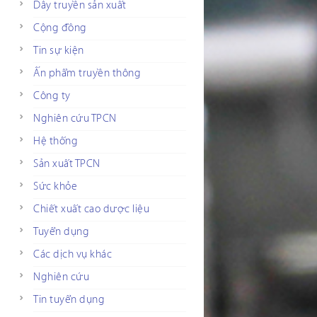
Dây truyền sản xuất
Cộng đồng
Tin sự kiện
Ấn phẩm truyền thông
Công ty
Nghiên cứu TPCN
Hệ thống
Sản xuất TPCN
Sức khỏe
Chiết xuất cao dược liệu
Tuyển dụng
Các dịch vụ khác
Nghiên cứu
Tin tuyển dụng