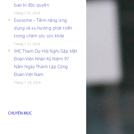
bao bì độc quyền
Tháng 7 31, 2026
Exosome – Tiềm năng ứng
dụng và xu hướng phát triển
trong chăm sóc sức khỏe
Tháng 7 31, 2026
IMC Tham Dự Hội Nghị Gặp Mặt
Đoàn Viên Nhân Kỷ Niệm 97
Năm Ngày Thành Lập Công
Đoàn Việt Nam
Tháng 7 28, 2026
CHUYÊN MỤC