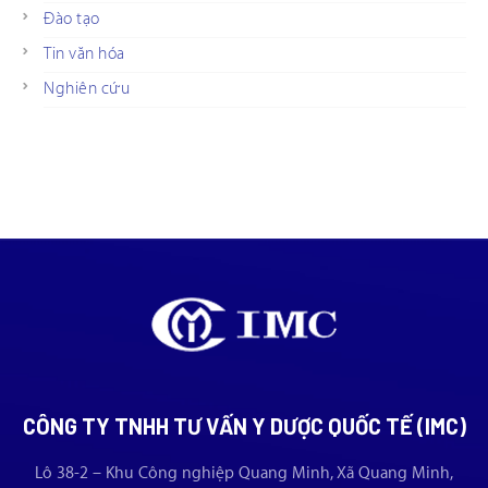
Đào tạo
Tin văn hóa
Nghiên cứu
CÔNG TY TNHH TƯ VẤN Y DƯỢC QUỐC TẾ (IMC)
Lô 38-2 – Khu Công nghiệp Quang Minh, Xã Quang Minh,