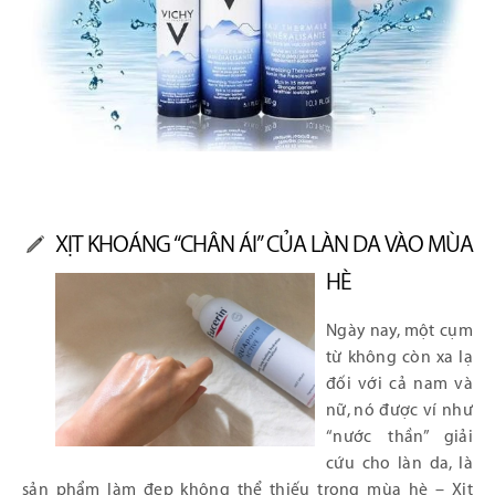
XỊT KHOÁNG “CHÂN ÁI” CỦA LÀN DA VÀO MÙA
HÈ
Ngày nay, một cụm
từ không còn xa lạ
đối với cả nam và
nữ, nó được ví như
“nước thần” giải
cứu cho làn da, là
sản phẩm làm đẹp không thể thiếu trong mùa hè – Xịt