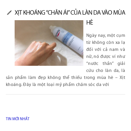
XỊT KHOÁNG “CHÂN ÁI” CỦA LÀN DA VÀO MÙA
HÈ
Ngày nay, một cụm
từ không còn xa lạ
đối với cả nam và
nữ, nó được ví như
“nước thần” giải
cứu cho làn da, là
sản phẩm làm đẹp không thể thiếu trong mùa hè – Xịt
khoáng. Đây là một loại mỹ phẩm chăm sóc da với
TIN MỚI NHẤT