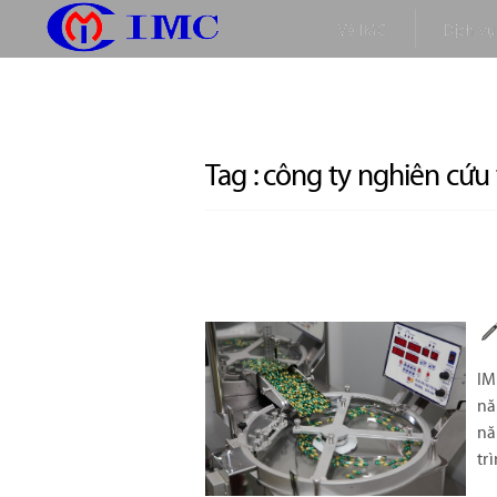
Về IMC
Dịch vụ
Tag :
công ty nghiên cứu
IM
nă
nă
tr