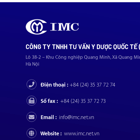
CÔNG TY TNHH TƯ VẤN Y DƯỢC QUỐC TẾ 
Lô 38-2 – Khu Công nghiệp Quang Minh, Xã Quang Mi
Hà Nội
Điện thoại :
+84 (24) 35 37 72 74
Số fax :
+84 (24) 35 37 72 73
Email :
info@imc.net.vn
Website :
www.imc.net.vn