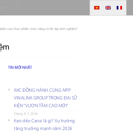
iên hệ
nghiên cứu thực phẩm chức năng có bề dày kinh nghiệm"
iệm
TIN MỚI NHẤT
IMC ĐỒNG HÀNH CÙNG NPP
VINALINK GROUP TRONG ĐẠI SỰ
KIỆN “VƯƠN TẦM CAO MỚI”
Tháng 8 7, 2026
Kẹo dẻo Canxi là gì? Xu hướng
tăng trưởng mạnh năm 2026