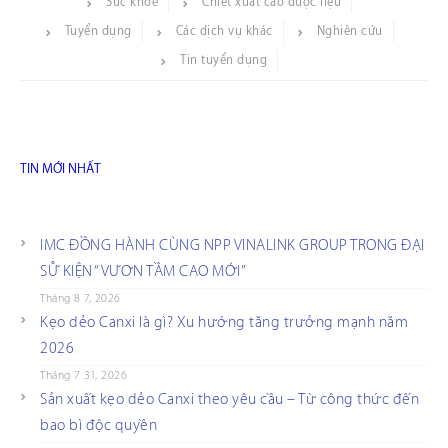
Sức khỏe
Chiết xuất cao dược liệu
Tuyển dụng
Các dịch vụ khác
Nghiên cứu
Tin tuyển dụng
TIN MỚI NHẤT
IMC ĐỒNG HÀNH CÙNG NPP VINALINK GROUP TRONG ĐẠI
SỰ KIỆN “VƯƠN TẦM CAO MỚI”
Tháng 8 7, 2026
Kẹo dẻo Canxi là gì? Xu hướng tăng trưởng mạnh năm
2026
Tháng 7 31, 2026
Sản xuất kẹo dẻo Canxi theo yêu cầu – Từ công thức đến
bao bì độc quyền