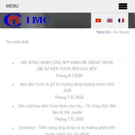
MENU
Trang chủ
>
Key figures
Tin mới nhất
IMC ĐỒNG HÀNH CÙNG NPP VINALINK GROUP TRONG
ĐẠI SỰ KIỆN “VƯƠN TẦM CAO MỚI”
Tháng 8 7, 2026
Kẹo dẻo Canxi là gì? Xu hướng tăng trưởng mạnh năm
2026
Tháng 7 31, 2026
Sản xuất kẹo dẻo Canxi theo yêu cầu – Từ công thức đến
bao bì độc quyền
Tháng 7 31, 2026
Exosome – Tiềm năng ứng dụng và xu hướng phát triển
trong chăm sóc sức khỏe