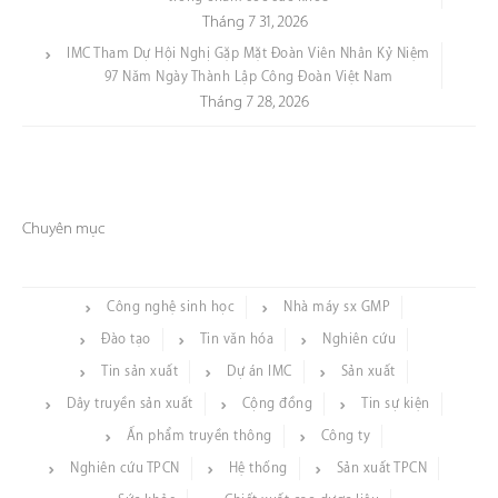
Tháng 7 31, 2026
IMC Tham Dự Hội Nghị Gặp Mặt Đoàn Viên Nhân Kỷ Niệm
97 Năm Ngày Thành Lập Công Đoàn Việt Nam
Tháng 7 28, 2026
Chuyên mục
Công nghệ sinh học
Nhà máy sx GMP
Đào tạo
Tin văn hóa
Nghiên cứu
Tin sản xuất
Dự án IMC
Sản xuất
Dây truyền sản xuất
Cộng đồng
Tin sự kiện
Ấn phẩm truyền thông
Công ty
Nghiên cứu TPCN
Hệ thống
Sản xuất TPCN