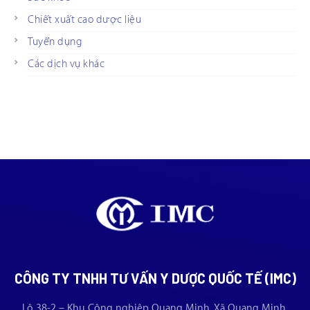
Chiết xuất cao dược liệu
Tuyển dụng
Các dịch vụ khác
CÔNG TY TNHH TƯ VẤN Y DƯỢC QUỐC TẾ (IMC)
Lô 38-2 – Khu Công nghiệp Quang Minh, Xã Quang Minh,