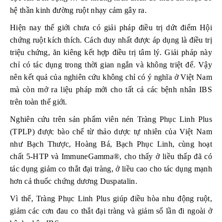
hệ thần kinh đường ruột nhạy cảm gây ra.
Hiện nay thế giới chưa có giải pháp điều trị dứt điểm Hội
chứng ruột kích thích. Cách duy nhất được áp dụng là điều trị
triệu chứng, ăn kiêng kết hợp điều trị tâm lý. Giải pháp này
chỉ có tác dụng trong thời gian ngắn và không triệt để. Vậy
nên kết quả của nghiên cứu không chỉ có ý nghĩa ở Việt Nam
mà còn mở ra liệu pháp mới cho tất cả các bệnh nhân IBS
trên toàn thế giới.
Nghiên cứu trên sản phẩm viên nén Tràng Phục Linh Plus
(TPLP) được bào chế từ thảo dược tự nhiên của Việt Nam
như Bạch Thược, Hoàng Bá, Bạch Phục Linh, cùng hoạt
chất 5-HTP và ImmuneGamma®, cho thấy ở liều thấp đã có
tác dụng giảm co thắt đại tràng, ở liều cao cho tác dụng mạnh
hơn cả thuốc chứng dương Duspatalin.
Vì thế, Tràng Phục Linh Plus giúp điều hòa nhu động ruột,
giảm các cơn đau co thắt đại tràng và giảm số lần đi ngoài ở