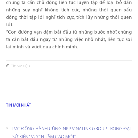
chúng ta cần chủ động liên tục luyện tập để loại bỏ dần
những suy nghĩ không tích cực, những thói quen xấu
đồng thời tập lối nghĩ tích cực, tích lũy những thói quen
tốt.
“Con đường vạn dặm bắt đầu từ những bước nhỏ”, chúng
ta cần bắt đầu ngay từ những việc nhỏ nhất, liên tục soi
lại mình và vượt qua chính mình.
Tin sự kiện
TIN MỚI NHẤT
IMC ĐỒNG HÀNH CÙNG NPP VINALINK GROUP TRONG ĐẠI
SỰ KIỆN “VƯƠN TẦM CAO MỚI”