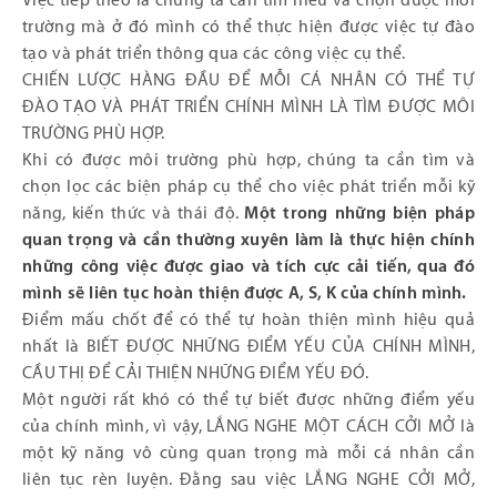
Việc tiếp theo là chúng ta cần tìm hiểu và chọn được môi
trường mà ở đó mình có thể thực hiện được việc tự đào
tạo và phát triển thông qua các công việc cụ thể.
CHIẾN LƯỢC HÀNG ĐẦU ĐỂ MỖI CÁ NHÂN CÓ THỂ TỰ
ĐÀO TẠO VÀ PHÁT TRIỂN CHÍNH MÌNH LÀ TÌM ĐƯỢC MÔI
TRƯỜNG PHÙ HỢP.
Khi có được môi trường phù hợp, chúng ta cần tìm và
chọn lọc các biện pháp cụ thể cho việc phát triển mỗi kỹ
năng, kiến thức và thái độ.
Một trong những biện pháp
quan trọng và cần thường xuyên làm là thực hiện chính
những công việc được giao và tích cực cải tiến, qua đó
mình sẽ liên tục hoàn thiện được A, S, K của chính mình.
Điểm mấu chốt để có thể tự hoàn thiện mình hiệu quả
nhất là BIẾT ĐƯỢC NHỮNG ĐIỂM YẾU CỦA CHÍNH MÌNH,
CẦU THỊ ĐỂ CẢI THIỆN NHỮNG ĐIỂM YẾU ĐÓ.
Một người rất khó có thể tự biết được những điểm yếu
của chính mình, vì vậy, LẮNG NGHE MỘT CÁCH CỞI MỞ là
một kỹ năng vô cùng quan trọng mà mỗi cá nhân cần
liên tục rèn luyện. Đằng sau việc LẮNG NGHE CỞI MỞ,