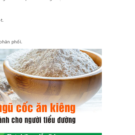
t.
phân phối.