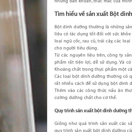
những băn khoăn, thắc mắc của mình
Tìm hiểu về sản xuất Bột di
Bột dinh dưỡng thường là những sản 
liệu có tác dụng tốt đối với sức khỏ
loại ngũ cốc, rau củ, trái cây, các 
cho người tiêu dùng.
Từ các nguyên liệu trên, công ty sả
phẩm rất tiện lợi, dễ sử dụng. Và 
Khoáng chất trong thực phẩm một cá
Các loại bột dinh dưỡng thường có qu
rất nhiều cách để sử dụng bột dinh
Thêm vào các công thức nấu ăn thư
cường dưỡng chất cho cơ thể.
Quy trình sản xuất bột dinh dưỡng t
Giống như quá trình sản xuất các 
quy trình sản xuất bột dinh dưỡng c