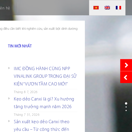
iên hệ
g điều cần biết khi nghiên cứu, sản xuất bột dinh dưỡng
TIN MỚI NHẤT
IMC ĐỒNG HÀNH CÙNG NPP
VINALINK GROUP TRONG ĐẠI SỰ
KIỆN “VƯƠN TẦM CAO MỚI”
Tháng 8 7, 2026
Kẹo dẻo Canxi là gì? Xu hướng
tăng trưởng mạnh năm 2026
Tháng 7 31, 2026
Sản xuất kẹo dẻo Canxi theo
yêu cầu – Từ công thức đến