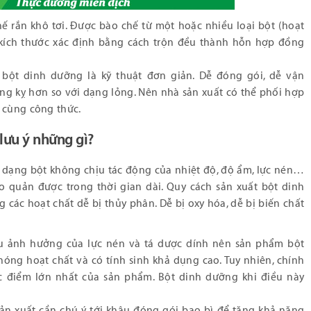
ế rắn khô tơi. Được bào chế từ một hoặc nhiều loại bột (hoạt
ó kích thước xác định bằng cách trộn đều thành hỗn hợp đồng
 bột dinh dưỡng là kỹ thuật đơn giản. Dễ đóng gói, dễ vận
ơng kỵ hơn so với dạng lỏng. Nên nhà sản xuất có thể phối hợp
 cùng công thức.
lưu ý những gì?
 dạng bột không chịu tác động của nhiệt độ, độ ẩm, lực nén…
 quản được trong thời gian dài. Quy cách sản xuất bột dinh
các hoạt chất dễ bị thủy phân. Dễ bị oxy hóa, dễ bị biến chất
hịu ảnh hưởng của lực nén và tá dược dính nên sản phẩm bột
hóng hoạt chất và có tính sinh khả dụng cao. Tuy nhiên, chính
ợc điểm lớn nhất của sản phẩm. Bột dinh dưỡng khi điều này
sản xuất cần chú ý tới khâu đóng gói bao bì để tăng khả năng