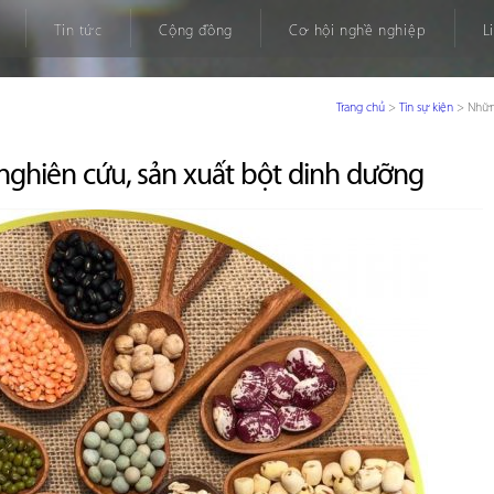
Tin tức
Cộng đồng
Cơ hội nghề nghiệp
L
Trang chủ
>
Tin sự kiện
>
Nhữn
 nghiên cứu, sản xuất bột dinh dưỡng