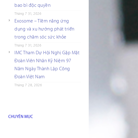
bao bì độc quyền
Tháng 7 31, 2026
Exosome – Tiềm năng ứng
dụng và xu hướng phát triển
trong chăm sóc sức khỏe
Tháng 7 31, 2026
IMC Tham Dự Hội Nghị Gặp Mặt
Đoàn Viên Nhân Kỷ Niệm 97
Năm Ngày Thành Lập Công
Đoàn Việt Nam
Tháng 7 28, 2026
CHUYÊN MỤC