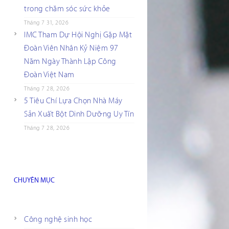
trong chăm sóc sức khỏe
Tháng 7 31, 2026
IMC Tham Dự Hội Nghị Gặp Mặt
Đoàn Viên Nhân Kỷ Niệm 97
Năm Ngày Thành Lập Công
Đoàn Việt Nam
Tháng 7 28, 2026
5 Tiêu Chí Lựa Chọn Nhà Máy
Sản Xuất Bột Dinh Dưỡng Uy Tín
Tháng 7 28, 2026
CHUYÊN MỤC
Công nghệ sinh học