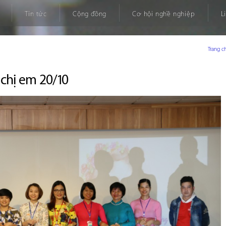
Tin tức
Cộng đồng
Cơ hội nghề nghiệp
L
Trang c
chị em 20/10