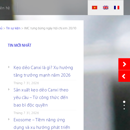
iên hệ
hủ
>
Tin sự kiện
>
IMC tưng bừng ngày hội chị em 20/10
TIN MỚI NHẤT
Kẹo dẻo Canxi là gì? Xu hướng
tăng trưởng mạnh năm 2026
Tháng 7 31, 2026
Sản xuất kẹo dẻo Canxi theo
yêu cầu – Từ công thức đến
bao bì độc quyền
Tháng 7 31, 2026
Exosome – Tiềm năng ứng
dụng và xu hướng phát triển