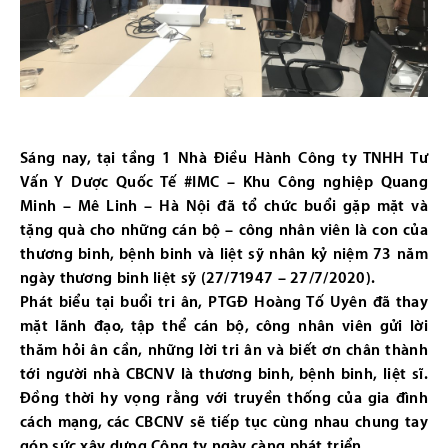
Sáng nay, tại tầng 1 Nhà Điều Hành Công ty TNHH Tư
Vấn Y Dược Quốc Tế
#IMC
– Khu Công nghiệp Quang
Minh – Mê Linh – Hà Nội đã tổ chức buổi gặp mặt và
tặng quà cho những cán bộ – công nhân viên là con của
thương binh, bệnh binh và liệt sỹ nhân kỷ niệm 73 năm
ngày thương binh liệt sỹ (27/71947 – 27/7/2020).
Phát biểu tại buổi tri ân, PTGĐ Hoàng Tố Uyên đã thay
mặt lãnh đạo, tập thể cán bộ, công nhân viên gửi lời
thăm hỏi ân cần, những lời tri ân và biết ơn chân thành
tới người nhà CBCNV là thương binh, bệnh binh, liệt sĩ.
Đồng thời hy vọng rằng với truyền thống của gia đình
cách mạng, các CBCNV sẽ tiếp tục cùng nhau chung tay
góp sức xây dựng Công ty ngày càng phát triển.