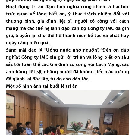
Hoạt động tri ân đậm tình nghĩa cũng chính là bài học
trực quan về lòng biết ơn, ý thức trách nhiệm đối với
thương binh, gia đình liệt sĩ, người có công với cách
mạng mà các thế hệ lãnh đạo, cán bộ Công ty IMC đã gìn
giữ, truyền lại cho thế hệ thanh niên kế tục và phát huy
ngày càng hiệu quả.
Sáng mãi đạo lý “Uống nước nhớ nguồn”, “Đền ơn đáp
nghĩa”, Công ty IMC xin gửi lời tri ân và lòng biết ơn sâu
sắc tới toàn thể các Gia đình có công với Cách Mạng, các
anh hùng liệt sỹ, những người đã không tiếc máu xương
để giành lại độc lập, tự do cho dân tộc.
Một số hình ảnh tại buổi lễ tri ân