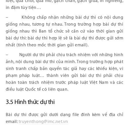
loẹt, quá chói, quá mờ, gạch chân, gạch giữa, in nghiêng,
in đậm tùy tiện…
– Không chấp nhận những bài dự thi có nội dung
giống nhau, tương tự nhau. Trong trường hợp bài dự thi
giống nhau thì Ban tổ chức sẽ căn cứ vào thời gian gửi
bài dự thi: bài dự thi hợp lệ sẽ là bài dự thi được gửi sớm
nhất (tính theo mốc thời gian gửi email).
– Người dự thi phải chịu trách nhiệm với những hình
ảnh, nội dung bài dự thi của mình. Trong trường hợp phát
sinh tranh chấp bản quyền tác giả hay các khiếu kiện, vi
phạm pháp luật… thành viên gửi bài dự thi phải chịu
hoàn toàn trách nhiệm trước pháp luật Việt Nam và các
điều luật Quốc tế có liên quan.
3.5 Hình thức dự thi
Bài dự thi được gửi dưới dạng file đính kèm về địa chỉ
email:
truyenthong@imc.net.vn