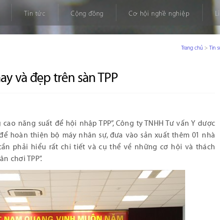
Tin tức
Cộng đồng
Cơ hội nghề nghiệp
L
Trang chủ
>
Tin 
hay và đẹp trên sàn TPP
 cao năng suất để hội nhập TPP”, Công ty TNHH Tư vấn Y dược
 để hoàn thiện bộ máy nhân sự, đưa vào sản xuất thêm 01 nhà
n phải hiểu rất chi tiết và cụ thể về những cơ hội và thách
ân chơi TPP”.