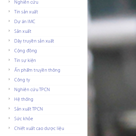
Nghiên cứu
Tin sản xuất
Dự án IMC
Sản xuất
Dây truyền sản xuất
Cộng đồng
Tin sự kiện
Ấn phẩm truyền thông
Công ty
Nghiên cứu TPCN
Hệ thống
Sản xuất TPCN
Sức khỏe
Chiết xuất cao dược liệu