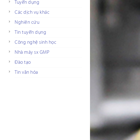
Tuyển dụng
Các dịch vụ khác
Nghiên cứu
Tin tuyển dụng
Công nghệ sinh học
Nhà máy sx GMP
Đào tạo
Tin văn hóa