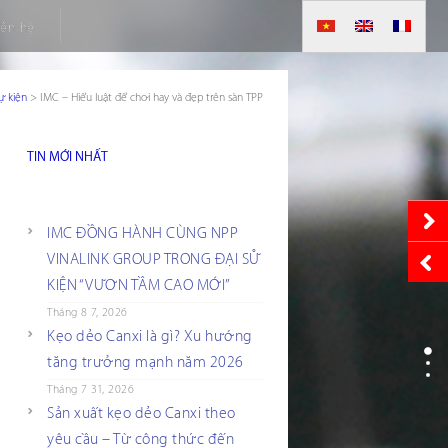
iên hệ
sự kiện
>
IMC – Hiểu luật để chơi hay và đẹp trên sàn TPP
TIN MỚI NHẤT
IMC ĐỒNG HÀNH CÙNG NPP
VINALINK GROUP TRONG ĐẠI SỰ
KIỆN “VƯƠN TẦM CAO MỚI”
Tháng 8 7, 2026
Kẹo dẻo Canxi là gì? Xu hướng
tăng trưởng mạnh năm 2026
Tháng 7 31, 2026
Sản xuất kẹo dẻo Canxi theo
yêu cầu – Từ công thức đến