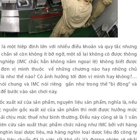
y là một hiệp định lớn với nhiều điều khoản và quy tắc nhưng
 chắn sẽ còn không ít bỡ ngỡ, một số lại không có được thông
 nghiệp (IMC chắc hẳn không nằm ngoại lệ) không biết được
hì đơn vị mình thuộc về những chương nào hay những chủ
 là như thế nào? Có ảnh hưởng tới đơn vị mình hay không?…
nói chung và IMC nói riêng gần như trong thế “bị động” và
 để bước vào sân chơi này.
c xuất xứ của sản phẩm, nguyên liệu sản phẩm, nghĩa là, nếu
 nguồn gốc xuất xứ của sản phẩm thì mới được hưởng mức
hải chịu mức thuế như bình thường. Điều này cũng sẽ là 1 vấn
hiên cứu sản xuất thực phẩm chức năng như IMC bởi với hàng
ghìn loại dược liệu, mà hàng nghìn loại dược liệu đó công ty
o tiêu chuẩn đã là việc rất khó rồi. Và đương nhiên sẽ phải