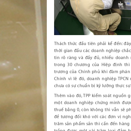
Thách thức đầu tiên phải kể đến: đâ
thời gian đầu các doanh nghiệp chắc
tin rõ ràng và đầy đủ, nhiều doanh
trong 30 chương của Hiệp định t
trương của Chính phủ khi đàm phán
Chính vì lẽ đó, doanh nghiệp TPCN 
chưa có sự chuẩn bị kỹ lưỡng thực sự
Thêm vào đó, TPP kiểm soát nguồn gố
một doanh nghiệp chứng minh được
thuế bằng 0, còn không thì vẫn sẽ p
đề tương đối khó với các đơn vị ng
trăm sản phẩm sản thì cần đến hàng n
trồng được một vài trăm loại đảm bả