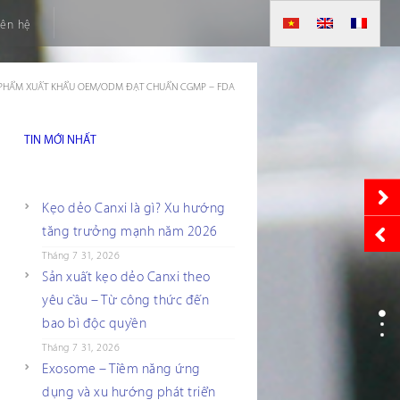
iên hệ
 PHẨM XUẤT KHẨU OEM/ODM ĐẠT CHUẨN CGMP – FDA
TIN MỚI NHẤT
Kẹo dẻo Canxi là gì? Xu hướng
tăng trưởng mạnh năm 2026
Tháng 7 31, 2026
Sản xuất kẹo dẻo Canxi theo
yêu cầu – Từ công thức đến
bao bì độc quyền
Tháng 7 31, 2026
Exosome – Tiềm năng ứng
dụng và xu hướng phát triển