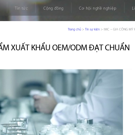
Tin tức
Cộng đồng
Cơ hội nghề nghiệp
L
Trang chủ
>
Tin sự kiện
>
IMC – GIA CÔNG MỸ
PHẨM XUẤT KHẨU OEM/ODM ĐẠT CHUẨN