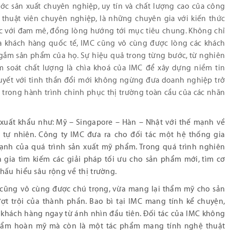
ớc sản xuất chuyên nghiệp, uy tín và chất lượng cao của công
 thuật viên chuyên nghiệp, là những chuyên gia với kiến thức
c với đam mê, đồng lòng hướng tới mục tiêu chung. Không chỉ
ía khách hàng quốc tế, IMC cũng vô cùng được lòng các khách
 gắm sản phẩm của họ. Sự hiệu quả trong từng bước, từ nghiên
ểm soát chất lượng là chìa khoá của IMC để xây dựng niềm tin
quyết với tinh thần đổi mới không ngừng đưa doanh nghiệp trở
 trong hành trình chinh phục thị trường toàn cầu của các nhãn
xuất khẩu như: Mỹ – Singapore – Hàn – Nhật với thế mạnh về
tự nhiên. Công ty IMC đưa ra cho đối tác một hệ thống gia
ạnh của quá trình sản xuất mỹ phẩm. Trong quá trình nghiên
n gia tìm kiếm các giải pháp tối ưu cho sản phẩm mới, tìm cơ
hấu hiểu sâu rộng về thị trường.
MC cũng vô cùng được chú trọng, vừa mang lại thẩm mỹ cho sản
ợt trội của thành phần. Bao bì tại IMC mang tính kể chuyện,
t khách hàng ngay từ ánh nhìn đầu tiên. Đối tác của IMC không
ẩm hoàn mỹ mà còn là một tác phẩm mang tính nghệ thuật