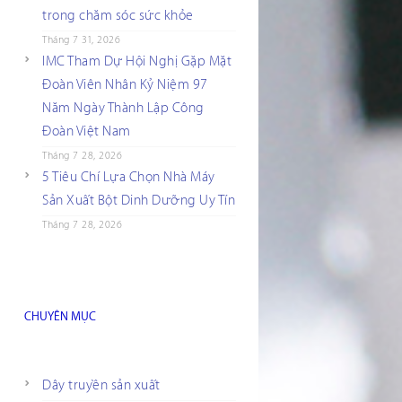
trong chăm sóc sức khỏe
Tháng 7 31, 2026
IMC Tham Dự Hội Nghị Gặp Mặt
Đoàn Viên Nhân Kỷ Niệm 97
Năm Ngày Thành Lập Công
Đoàn Việt Nam
Tháng 7 28, 2026
5 Tiêu Chí Lựa Chọn Nhà Máy
Sản Xuất Bột Dinh Dưỡng Uy Tín
Tháng 7 28, 2026
CHUYÊN MỤC
Dây truyền sản xuất