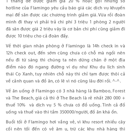
1 tháng để được giảm giá 20 % hoặc gọi những số
hotline của Flamingo yêu cầu báo giá các dịch vụ khuyến
mại để săn được các chương trình giảm giá. Vừa rồi đoàn
mình đi thay vì phải trả chi phí 3 triệu 1 phòng 2 người
đã săn được giá 2 triệu vậy là cơ bản chi phí cũng giảm đi
được 10 triệu cho cả đoàn đấy.
Về thời gian nhận phòng ở Flamingo là 14h check in và
12h check out, đến sớm cũng chưa có chỗ mà ngồi nên
nếu đi từ sáng thì chúng ta nên dừng chân ở một địa
điểm nào đó ngang đường ví dụ như Khu du lịch sinh
thái Cọ Xanh, tuy nhiên chỗ này thì chỉ tạm được thôi cả
về cảnh quan và đồ ăn, có lẽ vì nó cũng lâu đời rồi. ^-^.
Về ăn uống ở Flamingo có 3 nhà hàng là Bamboo, Forest
và The Beach, giá cả thì ở The Beach là rẻ nhất 280 000 +
thuế 10% và dịch vụ 5 % chưa có đồ uống. Tính cả đồ
uống và thuế vào thì tầm 350000/người, đồ ăn khá ổn.
Buổi tối ở Flamingo hơi vắng vẻ, vì khu resort nhiều cây
cối nên tối đến có vẻ âm u, trừ các khu nhà hàng thì