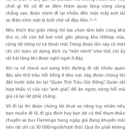
chơi gì thì cứ đi xe điện thăm quan lòng vòng cũng
chẳng sao, đoàn mình đi lại nhiều đến mức mấy anh lái
xe điện nhìn mặt là biết chờ về đâu liền. ^-^
Nếu thích thư giãn riêng thì lựa chọn tắm bồn cũng khá
thú vị, rồi còn bể bơi nhỏ gần phòng khu Hilltop nữa,
cũng rất riêng tư và thoải mái. Trong đoàn lần này có một
chị chỉ toàn sử dụng dịch vụ “một mình” như thế, chị ấy
rất hài lòng khi được nghỉ ngơi ở đây.
Khi ra về check out xong trên đường đi rất nhiều quán
đặc sản thịt trâu nổi tiếng ở khu vực này, đoàn chúng tôi
đặt trước bữa ăn tại “Quán Thịt Trâu Gió Đồng”. Quán rất
hợp khẩu vị của các “anh giai”, đồ ăn ngon, nóng hổi mà
giá cả lại rất phải chăng.
Về đi lại thì đoàn chúng tôi thuê xe riêng tuy nhiên nếu
bạn muốn đi lẻ, đi gia đình hay bạn bè có thể tham khảo
chuyến xe bus Flamingo hàng ngày, giá đang khuyến mãi
nên rất chỉ có 30 000/người/lượt thôi. Quá ổn phải không