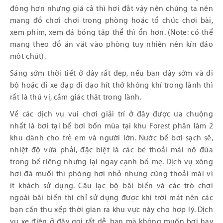
đông hơn nhưng giá cả thì hơi đắt vậy nên chúng ta nên
mang đồ chơi chơi trong phòng hoặc tổ chức chơi bài,
xem phim, xem đá bóng tập thể thì ổn hơn. (Note: có thể
mang theo đồ ăn vặt vào phòng tuy nhiên nên kín đáo
một chút).
Sáng sớm thời tiết ở đây rất đẹp, nếu bạn dậy sớm và đi
bộ hoặc đi xe đạp đi dạo hít thở không khí trong lành thì
rất là thú vị, cảm giác thật trong lành.
Về các dịch vụ vui chơi giải trí ở đây được ưa chuộng
nhất là bơi tại bể bơi bốn mùa tại khu Forest phân làm 2
khu dành cho trẻ em và người lớn. Nước bể bơi sạch sẽ,
nhiệt độ vừa phải, đặc biệt là các bé thoải mái nô đùa
trong bể riêng nhưng lại ngay cạnh bố mẹ. Dịch vụ xông
hơi đá muối thì phòng hơi nhỏ nhưng cũng thoải mái vì
ít khách sử dụng. Câu lạc bộ bãi biển và các trò chơi
ngoài bãi biển thì chỉ sử dụng được khi trời mát nên các
bạn cần thu xếp thời gian ra khu vực này cho hợp lý. Dịch
vụ xe điện ở đây gọi rất dễ, bạn mà không muốn bơi hay