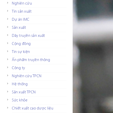
Nghiên cứu
Tin sản xuất
Dự án IMC
Sản xuất
Dây truyền sản xuất
Cộng đồng
Tin sự kiện
Ấn phẩm truyền thông
Công ty
Nghiên cứu TPCN
Hệ thống
Sản xuất TPCN
Sức khỏe
Chiết xuất cao dược liệu