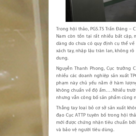
Trong hội thảo, PGS.TS Trần Đáng – C
Nam còn tồn tại rất nhiều bất cập,
dàng do chưa có quy định cụ thể về
xách tay, nhập lậu tràn lan, không r
dung.
Nguyễn Thanh Phong, Cục trưởng C
nhiều các doanh nghiệp sản xuất T
phạm này chủ yếu nằm ở hàm lượng
không chuẩn về độ ẩm…. Nhiều trườn
nhưng vẫn công bố sản phẩm cũng nh
Thẳng tay loại bỏ cơ sở sản xuất kh
đạo Cục ATTP tuyên bố trong hội thả
mới được chứng nhận tiêu chuẩn bởi 
và bảo vệ người tiêu dùng.