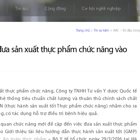
Tin tức
Cộng đồng
Cơ hội nghề nghiệp
L
Trang chủ
>
Tin sự kiện
>
IMC – Đi đầu tron
 đưa sản xuất thực phẩm chức năng vào
uất thực phẩm chức năng, Công ty TNHH Tư vấn Y dược Quốc tế
hệ thống tiêu chuẩn chất lượng và thuân thủ chính sách chất
 (thực hành sản xuất tốt Thực phẩm chức năng) nhằm cho ra
g, có tác dụng hỗ trợ điều trị bệnh hiệu quả.
ơ quan chức năng mới đề cập đến việc đưa sản xuất thực phẩm
o Giới thiệu tài liệu hướng dẫn thực hành sản xuất tốt (GMP)
c An toàn thực phẩm
– Bộ Y tế tổ chức ngày 29/3/2016 tại Hà