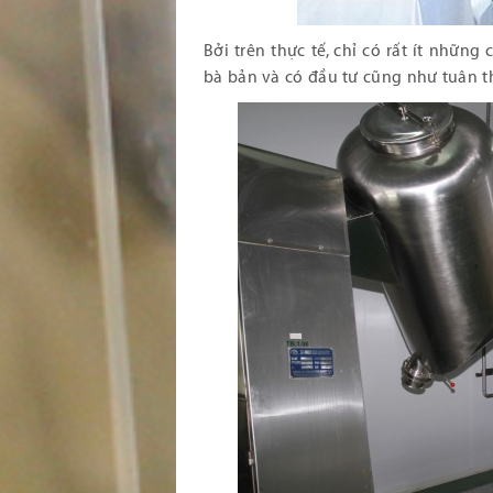
Bởi trên thực tế, chỉ có rất ít nhữn
bà bản và có đầu tư cũng như tuân t