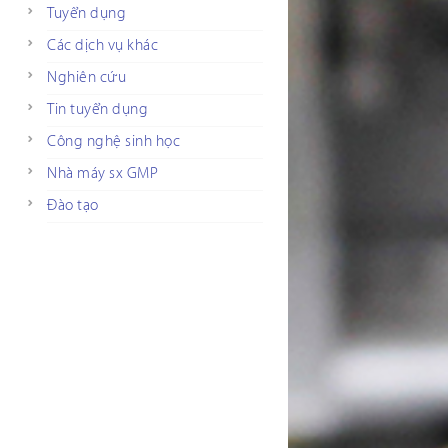
Tuyển dụng
Các dịch vụ khác
Nghiên cứu
Tin tuyển dụng
Công nghệ sinh học
Nhà máy sx GMP
Đào tạo