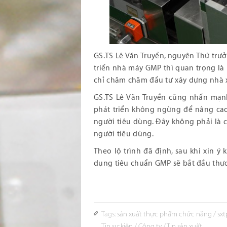
GS.TS Lê Văn Truyền, nguyên Thứ trư
triển nhà máy GMP thì quan trọng là 
chỉ chăm chăm đầu tư xây dựng nhà 
GS.TS Lê Văn Truyền cũng nhấn mạnh,
phát triển không ngừng để nâng cao
người tiêu dùng. Đây không phải là 
người tiêu dùng.
Theo lộ trình đã định, sau khi xin ý
dụng tiêu chuẩn GMP sẽ bắt đầu thực 
Tags:
sản xuất thực phẩm chức năng
/
sx
Tin sự kiện
/
Công ty
/
Tin sản xuất