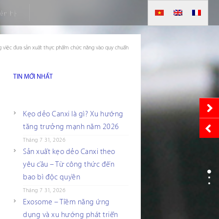
iên hệ
g việc đưa sản xuất thực phẩm chức năng vào quy chuẩn
TIN MỚI NHẤT
Kẹo dẻo Canxi là gì? Xu hướng
tăng trưởng mạnh năm 2026
Tháng 7 31, 2026
Sản xuất kẹo dẻo Canxi theo
yêu cầu – Từ công thức đến
bao bì độc quyền
Tháng 7 31, 2026
Exosome – Tiềm năng ứng
dụng và xu hướng phát triển