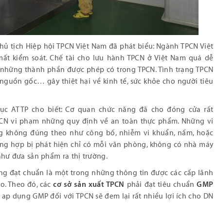
hủ tịch Hiệp hội TPCN Việt Nam đã phát biểu: Ngành TPCN Việt
 mất kiểm soát. Chế tài cho lưu hành TPCN ở Việt Nam quá dễ
 những thành phần được phép có trong TPCN. Tình trạng TPCN
õ nguồn gốc… gây thiệt hại về kinh tế, sức khỏe cho người tiêu
ục ATTP cho biết: Cơ quan chức năng đã cho đóng cửa rất
PCN vi phạm những quy định về an toàn thực phẩm. Những vi
 không đúng theo như công bố, nhiễm vi khuẩn, nấm, hoặc
g hợp bị phát hiện chỉ có mỗi văn phòng, không có nhà máy
ư đưa sản phẩm ra thị trường.
ông đạt chuẩn là một trong những thông tin được các cấp lãnh
o. Theo đó, các
cơ sở sản xuất TPCN
phải đạt tiêu chuẩn
GMP
ap dụng GMP đối với TPCN sẽ đem lại rất nhiều lợi ích cho DN