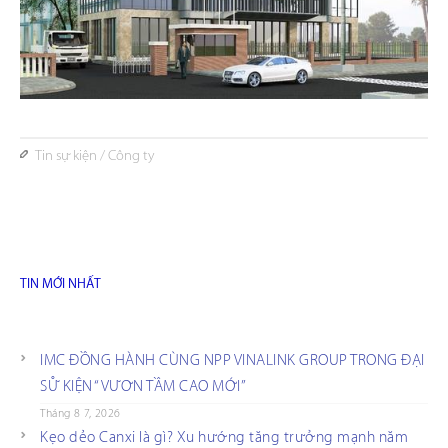
Tin sự kiện
/
Công ty
TIN MỚI NHẤT
IMC ĐỒNG HÀNH CÙNG NPP VINALINK GROUP TRONG ĐẠI
SỰ KIỆN “VƯƠN TẦM CAO MỚI”
Tháng 8 7, 2026
Kẹo dẻo Canxi là gì? Xu hướng tăng trưởng mạnh năm