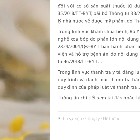
đối với cơ sở sản xuất thuốc từ d
35/2018/TT-BYT; bãi bỏ Thông tư 38/
lý nhà nước về dược, mỹ phẩm, do T
Trong lĩnh vực khám chữa bệnh, Bộ Y
nghề xoa bóp do phần lớn nội dung đ
2824/2004/QĐ-BYT ban hành phần m
viện và hỗ trợ bệnh án, do nội dung
tư 46/2018/TT-BYT…
Trong lĩnh vực thanh tra y tế, đáng 
quy trình và danh mục thanh tra hà
quy định của pháp luật về thanh tra
Thông tin chi tiết xem
tại đây
hoặc:
h
Tin sự kiện
/
Công ty
/
Hệ thống