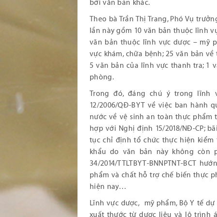
bởi văn bản khác.
Theo bà Trần Thị Trang, Phó Vụ trưởn
lần này gồm 10 văn bản thuộc lĩnh vự
văn bản thuộc lĩnh vực dược – mỹ p
vực khám, chữa bệnh; 25 văn bản về 
5 văn bản của lĩnh vực thanh tra; 1 
phòng.
Trong đó, đáng chú ý trong lĩnh
12/2006/QĐ-BYT về việc ban hành q
nước về vệ sinh an toàn thực phẩm 
hợp với Nghị định 15/2018/NĐ-CP; b
tục chỉ định tổ chức thực hiện kiểm
khẩu do văn bản này không còn ph
34/2014/TTLTBYT-BNNPTNT-BCT hướn
phẩm và chất hỗ trợ chế biến thực 
hiện nay…
Lĩnh vực dược, mỹ phẩm, Bộ Y tế dự 
xuất thước từ dược liệu và lộ trình