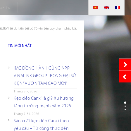
iên hệ
t: Bộ Y tế dự kiến bãi bỏ 70 văn bản quy phạm pháp luật
TIN MỚI NHẤT
IMC ĐỒNG HÀNH CÙNG NPP
VINALINK GROUP TRONG ĐẠI SỰ
KIỆN “VƯƠN TẦM CAO MỚI”
Tháng 8 7, 2026
Kẹo dẻo Canxi là gì? Xu hướng
tăng trưởng mạnh năm 2026
Tháng 7 31, 2026
Sản xuất kẹo dẻo Canxi theo
yêu cầu – Từ công thức đến