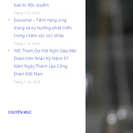
bao bì độc quyền
Tháng 7 31, 2026
Exosome – Tiềm năng ứng
dụng và xu hướng phát triển
trong chăm sóc sức khỏe
Tháng 7 31, 2026
IMC Tham Dự Hội Nghị Gặp Mặt
Đoàn Viên Nhân Kỷ Niệm 97
Năm Ngày Thành Lập Công
Đoàn Việt Nam
Tháng 7 28, 2026
CHUYÊN MỤC