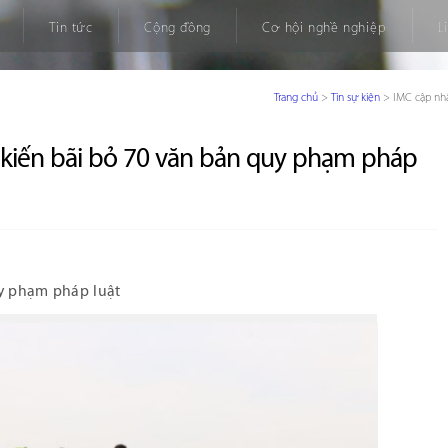
Tin tức
Cộng đồng
Cơ hội nghề nghiệp
L
Trang chủ
>
Tin sự kiện
>
IMC cập nhậ
ự kiến bãi bỏ 70 văn bản quy phạm pháp
uy phạm pháp luật