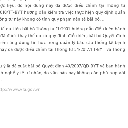
ược liệu, do nội dung này đã được điều chỉnh tại Thông tư
2010/TT-BYT hướng dẫn kiểm tra việc thực hiện quy định quản
hông tư này không có tính quy phạm nên sẽ bãi bỏ…
 tế dự kiến bãi bỏ Thông tư 11/2001 hướng dẫn điều kiện hành
ã được thay thế do có quy định điều kiện; bãi bỏ Quyết định
ềm ứng dụng tin học trong quản lý báo cáo thống kê bệnh
 này đã được điều chỉnh tại Thông tư 54/2017/TT-BYT và Thông
lưu ý là đề xuất bãi bỏ Quyết định 40/2007/QĐ-BYT về ban hành
nh nghề y tế tư nhân, do văn bản này không còn phù hợp với
…
ttp://www.vfa.gov.vn