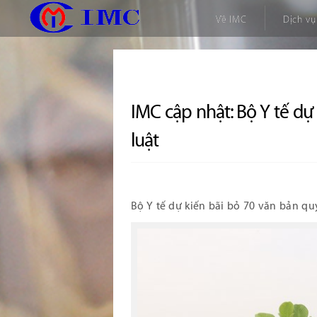
Về IMC
Dịch vụ
IMC cập nhật: Bộ Y tế d
luật
Bộ Y tế dự kiến bãi bỏ 70 văn bản q