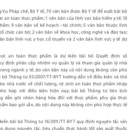
g Vụ Pháp chế, Bộ Y tế, 70 văn bản được Bộ Y tế đề xuất bãi bỏ
c an toàn thực phẩm; 1 văn bản của lĩnh vực bảo hiểm y tế; 10
hẩm; 9 văn bản về kế hoạch –tài chính; 5 văn bản thuộc lĩnh
tổ chức cán bộ; 2 văn bản về khoa học, công nghệ và đào tạo;
văn bản lĩnh vực y học cổ truyền và 2 văn bản lĩnh vực y tế dự
 vực an toàn thực phẩm là dự kiến bãi bỏ Quyết định số
uy định phân cấp nhiệm vụ quản lý và tham gia quản lý nhà
trong ngành y tế, do văn bản này có nội dung không còn phù
ãi bỏ Thông tư 05/2007/TT-BYT hướng dẫn về điều kiện và thủ
 tra nhà nước về chất lượng, vệ sinh an toàn thực phẩm nhập
ù hợp với điều kiện hiện nay; bãi bỏ Thông tư liên tịch
g dẫn ghi nhãn hàng hóa đối với thực phẩm, phụ gia thực
phẩm bao gói sẵn, do nội dung này không còn phù hợp thực tế
kiến bãi bỏ Thông tư 16/2011/TT-BYT quy định nguyên tắc sản
 áp dụng nguyên tắc, tiêu chuẩn thực hành tốt sản xuất thuốc