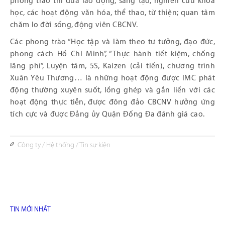
phong trào thi đua lao động, sáng tạo, nghiên cứu khoa
học, các hoạt động văn hóa, thể thao, từ thiện; quan tâm
chăm lo đời sống, động viên CBCNV.
Các phong trào “Học tập và làm theo tư tưởng, đạo đức,
phong cách Hồ Chí Minh”, “Thực hành tiết kiệm, chống
lãng phí”, Luyện tâm, 5S, Kaizen (cải tiến), chương trình
Xuân Yêu Thương… là những hoạt động được IMC phát
động thường xuyên suốt, lồng ghép và gắn liền với các
hoạt động thực tiễn, được đông đảo CBCNV hưởng ứng
tích cực và được Đảng ủy Quận Đống Đa đánh giá cao.
Công ty
/
Hệ thống
/
Tin sự kiện
TIN MỚI NHẤT