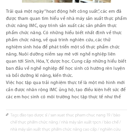
Trải quá một ngày “hoạt động hết công suất”, các em đã
được tham quan tìm hiểu về nhà máy sản xuất thực phẩm
chức năng IMC, quy trình sản xuất các sản phẩm thực
phẩm chức năng. Có những hiểu biết nhất định về thực
phẩm chức năng, về quá trình nghiên cứu, các thử
nghiệm sinh hóa để phát triển một số thực phẩm chức
năng. Nuôi dưỡng niềm say mê với nghề nghiệp liên
quan tới Sinh, Hóa, Y, dược học. Cung cấp những hiểu biết
ban đầu về nghề nghiệp để học sinh có hướng rèn luyện
và bồi dưỡng kĩ năng, kiến thức.
Việc học tập qua trải nghiệm thực tế là một mô hình mới
cần được nhân rộng IMC ủng hộ, tạo điều kiện hết sức để
các em học sinh có môi trường học tập thực tế như thế
Tags:
đào tạo dược sĩ
/
san xuat thuc pham chuc nang 19
/
bào
chế thực phẩm chức năng
/
nhà máy sản xuất tpcn
/
bào chế
/
nhà máy sản xuất thực phẩm chức năng cao cấp
/
nghiên cứu