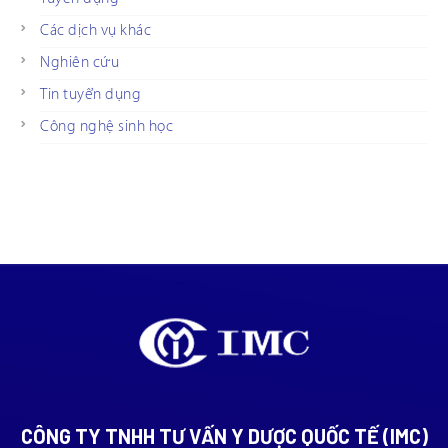
Các dịch vụ khác
Nghiên cứu
Tin tuyển dụng
Công nghệ sinh học
CÔNG TY TNHH TƯ VẤN Y DƯỢC QUỐC TẾ (IMC)