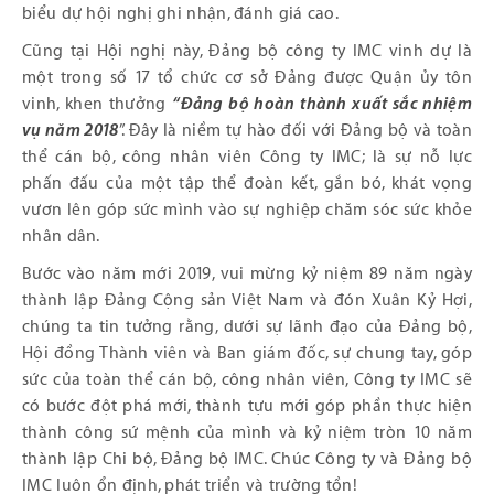
biểu dự hội nghị ghi nhận, đánh giá cao.
Cũng tại Hội nghị này, Đảng bộ công ty IMC vinh dự là
một trong số 17 tổ chức cơ sở Đảng được Quận ủy tôn
vinh, khen thưởng
“Đảng bộ hoàn thành xuất sắc nhiệm
vụ năm 2018
”. Đây là niềm tự hào đối với Đảng bộ và toàn
thể cán bộ, công nhân viên Công ty IMC; là sự nỗ lực
phấn đấu của một tập thể đoàn kết, gắn bó, khát vọng
vươn lên góp sức mình vào sự nghiệp chăm sóc sức khỏe
nhân dân.
Bước vào năm mới 2019, vui mừng kỷ niệm 89 năm ngày
thành lập Đảng Cộng sản Việt Nam và đón Xuân Kỷ Hợi,
chúng ta tin tưởng rằng, dưới sự lãnh đạo của Đảng bộ,
Hội đồng Thành viên và Ban giám đốc, sự chung tay, góp
sức của toàn thể cán bộ, công nhân viên, Công ty IMC sẽ
có bước đột phá mới, thành tựu mới góp phần thực hiện
thành công sứ mệnh của mình và kỷ niệm tròn 10 năm
thành lập Chi bộ, Đảng bộ IMC. Chúc Công ty và Đảng bộ
IMC luôn ổn định, phát triển và trường tồn!