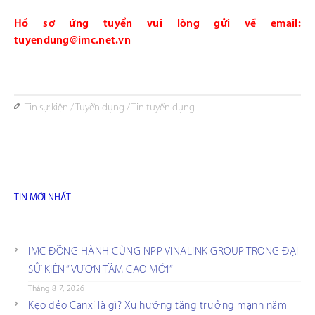
Hồ sơ ứng tuyển vui lòng gửi về email:
tuyendung@imc.net.vn
Tin sự kiện
/
Tuyển dụng
/
Tin tuyển dụng
TIN MỚI NHẤT
IMC ĐỒNG HÀNH CÙNG NPP VINALINK GROUP TRONG ĐẠI
SỰ KIỆN “VƯƠN TẦM CAO MỚI”
Tháng 8 7, 2026
Kẹo dẻo Canxi là gì? Xu hướng tăng trưởng mạnh năm