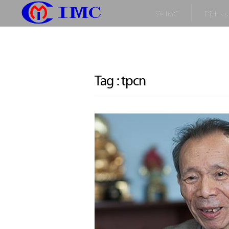
Về IMC
Dịch vụ
Tag :
tpcn