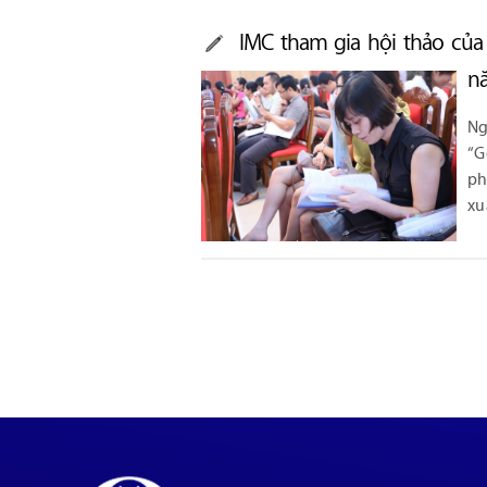
IMC tham gia hội thảo củ
n
Ng
“G
p
xu