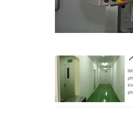
IM
ph
tí
ph