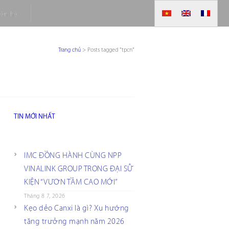
iên hệ
Trang chủ
>
Posts tagged "tpcn"
TIN MỚI NHẤT
IMC ĐỒNG HÀNH CÙNG NPP
VINALINK GROUP TRONG ĐẠI SỰ
KIỆN “VƯƠN TẦM CAO MỚI”
Tháng 8 7, 2026
Kẹo dẻo Canxi là gì? Xu hướng
tăng trưởng mạnh năm 2026