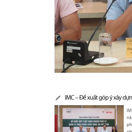
IMC – Đề xuất góp ý xây dựn
IM
nă
ph
nh