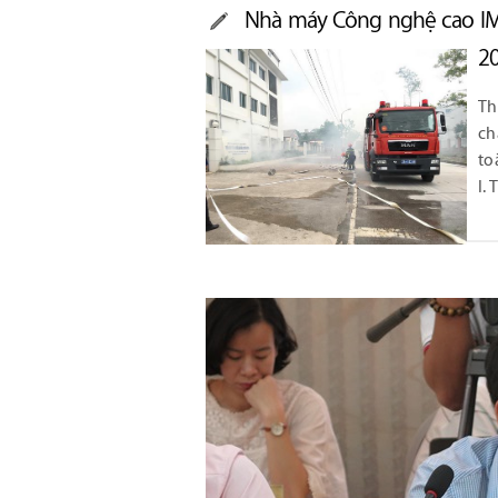
Nhà máy Công nghệ cao IM
20
Th
ch
to
I.