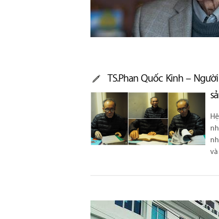
TS.Phan Quốc Kinh – Người
s
Hệ
nh
nh
và