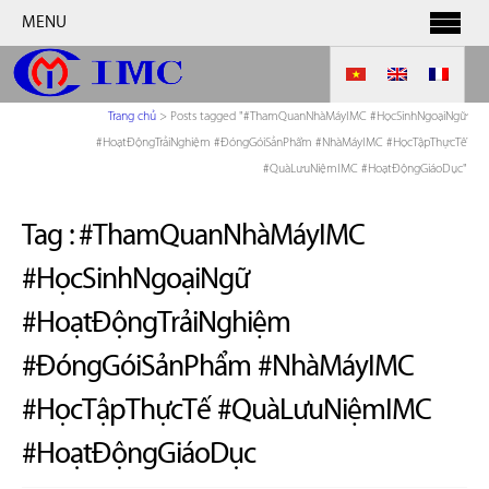
MENU
Trang chủ
>
Posts tagged "#ThamQuanNhàMáyIMC #HọcSinhNgoạiNgữ
#HoạtĐộngTrảiNghiệm #ĐóngGóiSảnPhẩm #NhàMáyIMC #HọcTậpThựcTế
#QuàLưuNiệmIMC #HoạtĐộngGiáoDục"
Tag :
#ThamQuanNhàMáyIMC
#HọcSinhNgoạiNgữ
#HoạtĐộngTrảiNghiệm
#ĐóngGóiSảnPhẩm #NhàMáyIMC
#HọcTậpThựcTế #QuàLưuNiệmIMC
#HoạtĐộngGiáoDục