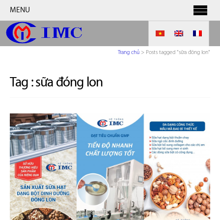
MENU
Trang chủ
>
Posts tagged "sữa đóng lon"
Tag :
sữa đóng lon