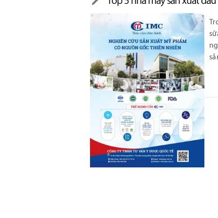
Top 5 nhà máy sản xuất dầu 
Tr
sữ
ng
sả