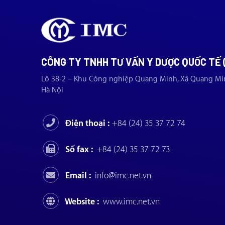
CÔNG TY TNHH TƯ VẤN Y DƯỢC QUỐC TẾ 
Lô 38-2 – Khu Công nghiệp Quang Minh, Xã Quang Mi
Hà Nội
Điện thoại :
+84 (24) 35 37 72 74
Số fax :
+84 (24) 35 37 72 73
Email :
info@imc.net.vn
Website :
www.imc.net.vn