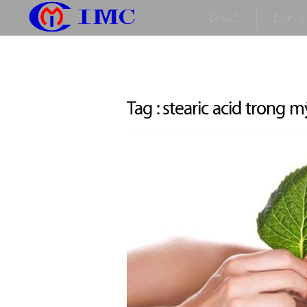
Về IMC
Dịch vụ
Tag :
stearic acid trong 