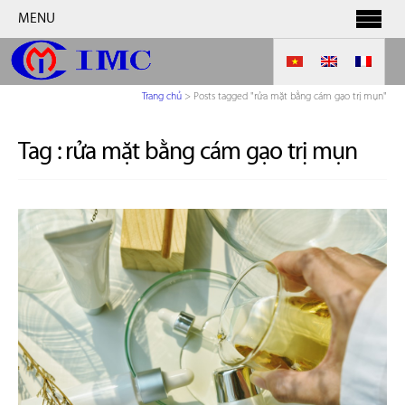
MENU
Trang chủ
>
Posts tagged "rửa mặt bằng cám gạo trị mụn"
Tag :
rửa mặt bằng cám gạo trị mụn