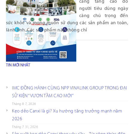
càng tăng cao do
người tiêu dùng ngày
càng chú trọng đến
sức khỏe và mong muốn sử dụng các sản phẩm an toàn,
lành tính. Các sản phẩm này không chỉ
TIN MỚI NHẤT
IMC ĐỒNG HÀNH CÙNG NPP VINALINK GROUP TRONG ĐẠI
SỰ KIỆN “VƯƠN TẦM CAO MỚI”
Tháng 8 7, 2026
Kẹo dẻo Canxi là gì? Xu hướng tăng trưởng mạnh năm
2026
Tháng 7 31, 2026