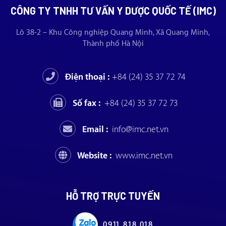
CÔNG TY TNHH TƯ VẤN Y DƯỢC QUỐC TẾ (IMC)
Lô 38-2 – Khu Công nghiệp Quang Minh, Xã Quang Minh,
Thành phố Hà Nội
Điện thoại :
+84 (24) 35 37 72 74
Số fax :
+84 (24) 35 37 72 73
Email :
info@imc.net.vn
Website :
www.imc.net.vn
HỖ TRỢ TRỰC TUYẾN
0911 818 018