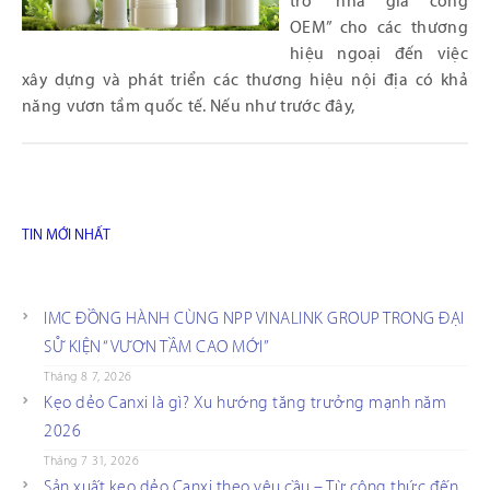
trò “nhà gia công
OEM” cho các thương
hiệu ngoại đến việc
xây dựng và phát triển các thương hiệu nội địa có khả
năng vươn tầm quốc tế. Nếu như trước đây,
TIN MỚI NHẤT
IMC ĐỒNG HÀNH CÙNG NPP VINALINK GROUP TRONG ĐẠI
SỰ KIỆN “VƯƠN TẦM CAO MỚI”
Tháng 8 7, 2026
Kẹo dẻo Canxi là gì? Xu hướng tăng trưởng mạnh năm
2026
Tháng 7 31, 2026
Sản xuất kẹo dẻo Canxi theo yêu cầu – Từ công thức đến