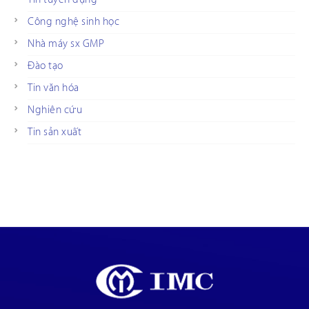
Công nghệ sinh học
Nhà máy sx GMP
Đào tạo
Tin văn hóa
Nghiên cứu
Tin sản xuất