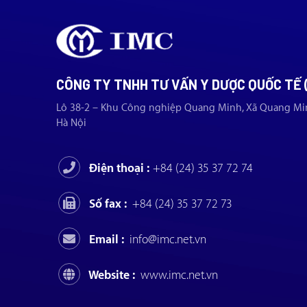
CÔNG TY TNHH TƯ VẤN Y DƯỢC QUỐC TẾ 
Lô 38-2 – Khu Công nghiệp Quang Minh, Xã Quang Mi
Hà Nội
Điện thoại :
+84 (24) 35 37 72 74
Số fax :
+84 (24) 35 37 72 73
Email :
info@imc.net.vn
Website :
www.imc.net.vn