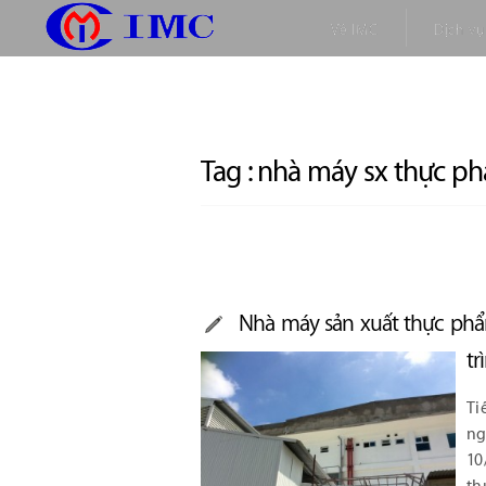
Về IMC
Dịch vụ
Tag :
nhà máy sx thực p
Nhà máy sản xuất thực ph
tr
Ti
ng
10