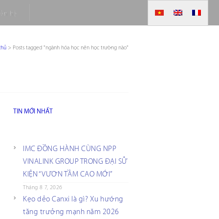
iên hệ
chủ
>
Posts tagged "ngành hóa học nên học trường nào"
TIN MỚI NHẤT
IMC ĐỒNG HÀNH CÙNG NPP
VINALINK GROUP TRONG ĐẠI SỰ
KIỆN “VƯƠN TẦM CAO MỚI”
Tháng 8 7, 2026
Kẹo dẻo Canxi là gì? Xu hướng
tăng trưởng mạnh năm 2026