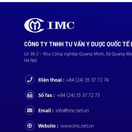
CÔNG TY TNHH TƯ VẤN Y DƯỢC QUỐC TẾ 
Lô 38-2 – Khu Công nghiệp Quang Minh, Xã Quang Mi
Hà Nội
Điện thoại :
+84 (24) 35 37 72 74
Số fax :
+84 (24) 35 37 72 73
Email :
info@imc.net.vn
Website :
www.imc.net.vn