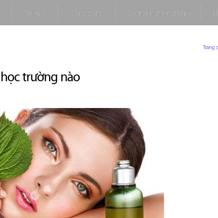
Tin tức
Cộng đồng
Cơ hội nghề nghiệp
L
Trang 
học trường nào