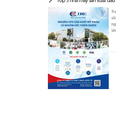
Top 5 nhà máy sản xuất dầu 
Tr
sữ
ng
sả