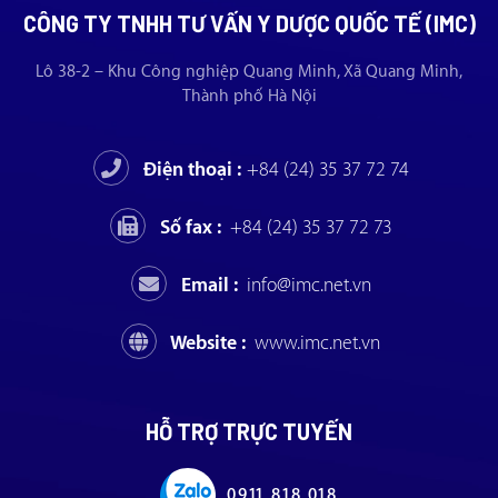
CÔNG TY TNHH TƯ VẤN Y DƯỢC QUỐC TẾ (IMC)
Lô 38-2 – Khu Công nghiệp Quang Minh, Xã Quang Minh,
Thành phố Hà Nội
Điện thoại :
+84 (24) 35 37 72 74
Số fax :
+84 (24) 35 37 72 73
Email :
info@imc.net.vn
Website :
www.imc.net.vn
HỖ TRỢ TRỰC TUYẾN
0911 818 018