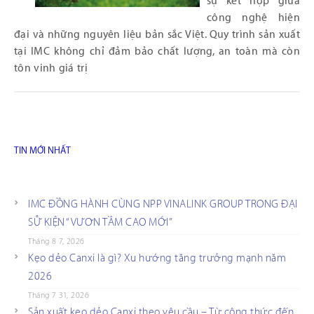
sự kết hợp giữa
công nghệ hiện
đại và những nguyên liệu bản sắc Việt. Quy trình sản xuất
tại IMC không chỉ đảm bảo chất lượng, an toàn mà còn
tôn vinh giá trị
TIN MỚI NHẤT
IMC ĐỒNG HÀNH CÙNG NPP VINALINK GROUP TRONG ĐẠI
SỰ KIỆN “VƯƠN TẦM CAO MỚI”
Tháng 8 7, 2026
Kẹo dẻo Canxi là gì? Xu hướng tăng trưởng mạnh năm
2026
Tháng 7 31, 2026
Sản xuất kẹo dẻo Canxi theo yêu cầu – Từ công thức đến