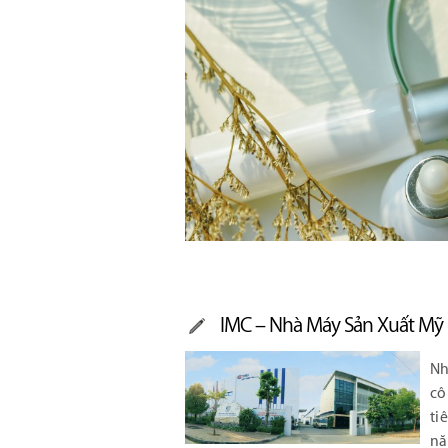
IMC – Nhà Máy Sản Xuất Mỹ
Nh
cô
ti
nă