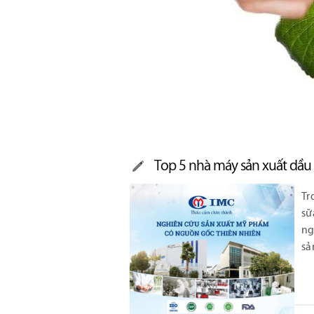
Top 5 nhà máy sản xuất dầu 
Tr
sữ
ng
sả