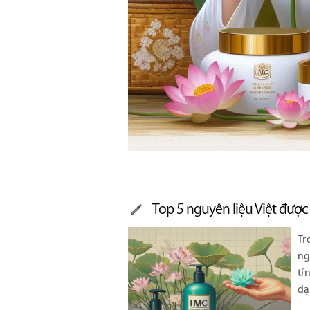
Top 5 nguyên liệu Việt đượ
Tr
ng
tí
dạ