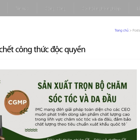
Tin tức
Cộng đồng
Cơ hội nghề nghiệp
L
Trang chủ
>
Post
 chết công thức độc quyền