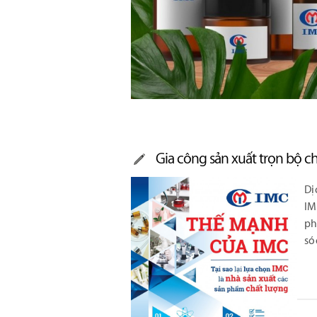
Gia công sản xuất trọn bộ 
Dị
IM
ph
só