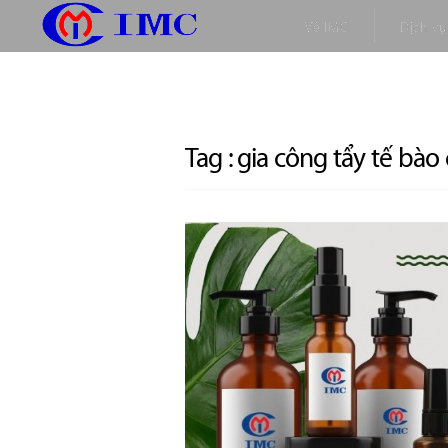
Về IMC
Dịch vụ
Tag :
gia công tẩy tế bào