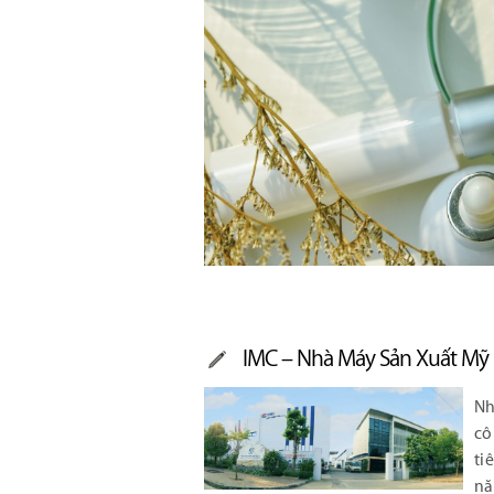
IMC – Nhà Máy Sản Xuất Mỹ
Nh
cô
ti
nă