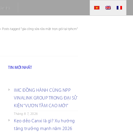
iên hệ
>
Posts tagged "gia công sữa rửa mặt trọn gói tại tphcm"
TIN MỚI NHẤT
IMC ĐỒNG HÀNH CÙNG NPP
VINALINK GROUP TRONG ĐẠI SỰ
KIỆN “VƯƠN TẦM CAO MỚI”
Tháng 8 7, 2026
Kẹo dẻo Canxi là gì? Xu hướng
tăng trưởng mạnh năm 2026