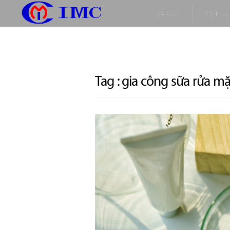
Về IMC
Dịch vụ
Tag :
gia công sữa rửa mặ