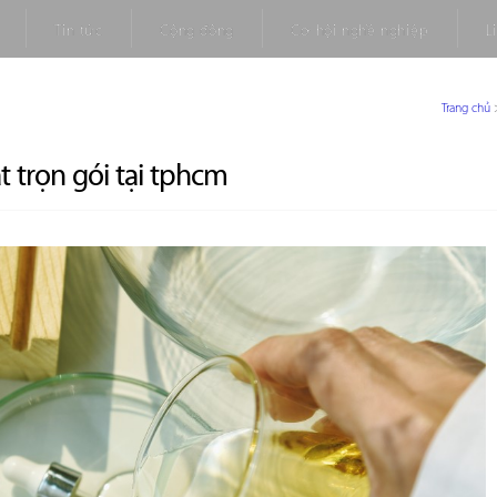
Tin tức
Cộng đồng
Cơ hội nghề nghiệp
L
Trang chủ
t trọn gói tại tphcm