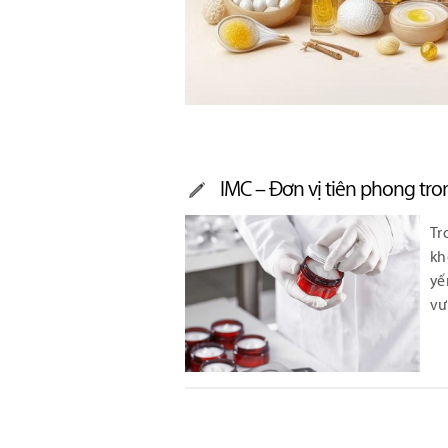
IMC – Đơn vị tiên phong tro
Tr
kh
yế
vư