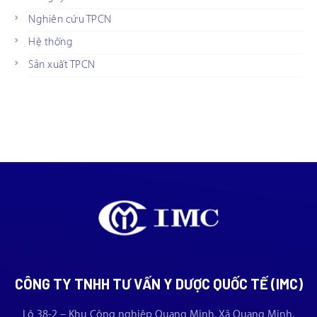
Nghiên cứu TPCN
Hệ thống
Sản xuất TPCN
CÔNG TY TNHH TƯ VẤN Y DƯỢC QUỐC TẾ (IMC)
Lô 38-2 – Khu Công nghiệp Quang Minh, Xã Quang Minh,