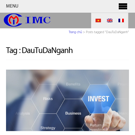
MENU
Trang chủ
>
Posts tagged "DauTuDaNganh"
Tag :
DauTuDaNganh