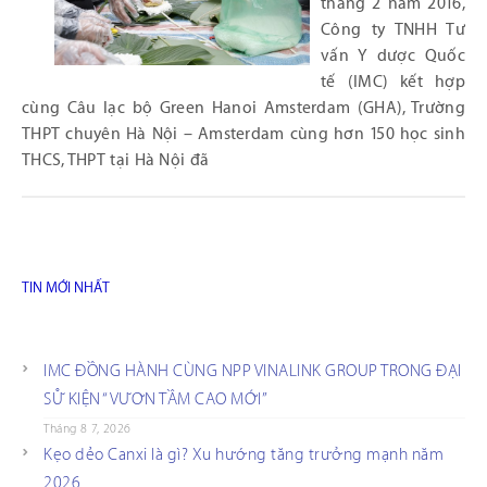
tháng 2 năm 2016,
Công ty TNHH Tư
vấn Y dược Quốc
tế (IMC) kết hợp
cùng Câu lạc bộ Green Hanoi Amsterdam (GHA), Trường
THPT chuyên Hà Nội – Amsterdam cùng hơn 150 học sinh
THCS, THPT tại Hà Nội đã
TIN MỚI NHẤT
IMC ĐỒNG HÀNH CÙNG NPP VINALINK GROUP TRONG ĐẠI
SỰ KIỆN “VƯƠN TẦM CAO MỚI”
Tháng 8 7, 2026
Kẹo dẻo Canxi là gì? Xu hướng tăng trưởng mạnh năm
2026