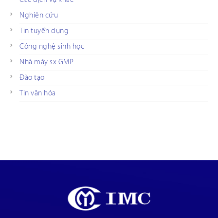
Nghiên cứu
Tin tuyển dụng
Công nghệ sinh học
Nhà máy sx GMP
Đào tạo
Tin văn hóa