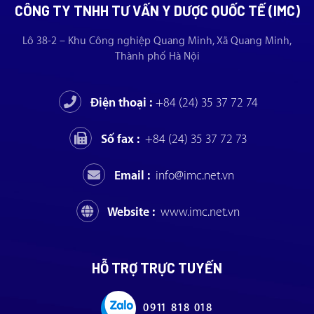
CÔNG TY TNHH TƯ VẤN Y DƯỢC QUỐC TẾ (IMC)
Lô 38-2 – Khu Công nghiệp Quang Minh, Xã Quang Minh,
Thành phố Hà Nội
Điện thoại :
+84 (24) 35 37 72 74
Số fax :
+84 (24) 35 37 72 73
Email :
info@imc.net.vn
Website :
www.imc.net.vn
HỖ TRỢ TRỰC TUYẾN
0911 818 018