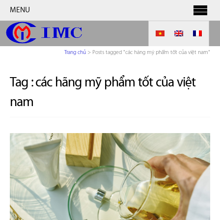
MENU
Trang chủ
>
Posts tagged "các hãng mỹ phẩm tốt của việt nam"
Tag :
các hãng mỹ phẩm tốt của việt
nam