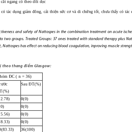
cắt ngang có theo dõi dọc
 có tác dụng giảm đông, cải thiện sức cơ và di chứng tốt, chưa thấy có t
ectiveness and safety of Nattospes in the combination treatment on acute ische
to two groups. Treated Groups: 37 ones treated with standard therapy plus Nat
ect, Nattospes has effect on reducing blood coagulation, inproving muscle stren
trị theo thang điểm Glasgow:
hóm ĐC ( n = 36)
rước
Sau ĐT(%)
T(%)
(2.78)
0(0)
(0)
0(0)
(5.56)
0(0)
(8.33)
0(0)
0(83.33)
36(100)