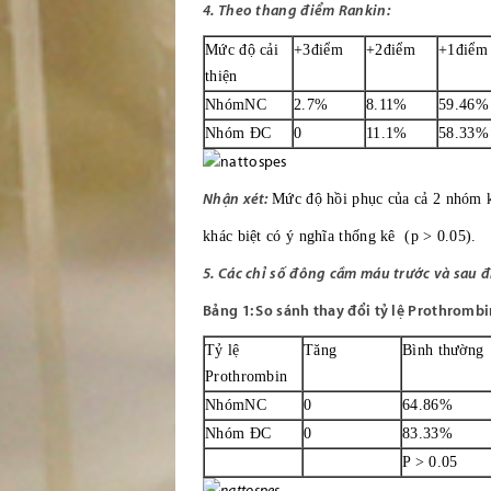
4. Theo thang điểm Rankin:
Mức độ cải
+3điểm
+2điểm
+1điểm
thiện
NhómNC
2.7%
8.11%
59.46%
Nhóm ĐC
0
11.1%
58.33%
Nhận xét:
Mức độ hồi phục của cả 2 nhóm 
khác biệt có ý nghĩa thống kê (p > 0.05).
5. Các chỉ số đông cầm máu trước và sau đi
Bảng 1: So sánh thay đổi tỷ lệ Prothrombi
Tỷ lệ
Tăng
Bình thường
Prothrombin
NhómNC
0
64.86%
Nhóm ĐC
0
83.33%
P > 0.05