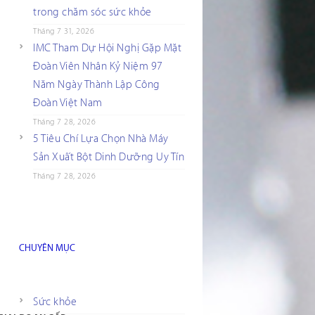
trong chăm sóc sức khỏe
Tháng 7 31, 2026
IMC Tham Dự Hội Nghị Gặp Mặt
Đoàn Viên Nhân Kỷ Niệm 97
Năm Ngày Thành Lập Công
Đoàn Việt Nam
Tháng 7 28, 2026
5 Tiêu Chí Lựa Chọn Nhà Máy
Sản Xuất Bột Dinh Dưỡng Uy Tín
Tháng 7 28, 2026
CHUYÊN MỤC
Sức khỏe