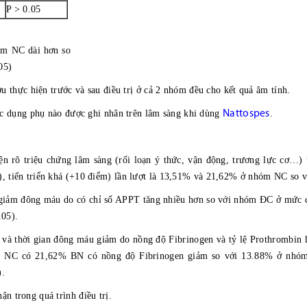
P > 0.05
hóm NC dài hơn so
05)
thực hiện trước và sau điều trị ở cả 2 nhóm đều cho kết quả âm tính.
Nattospes
c dụng phụ nào được ghi nhân trên lâm sàng khi dùng
.
ện rõ triệu chứng lâm sàng (rối loạn ý thức, vận động, trương lực cơ…)
), tiến triển khá (+10 điểm) lần lượt là 13,51% và 21,62% ở nhóm NC so
iảm đông máu do có chỉ số APPT tăng nhiều hơn so với nhóm ĐC ở mức c
05).
và thời gian đông máu giảm do nồng độ Fibrinogen và tỷ lệ Prothrombin
hóm NC có 21,62% BN có nồng độ Fibrinogen giảm so với 13.88% ở nhó
).
n trong quá trình điều trị.