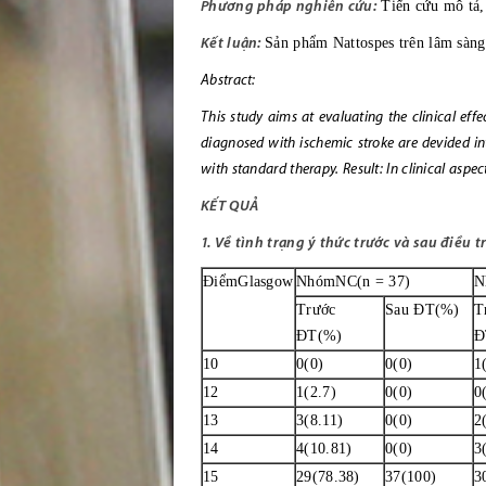
Phương pháp nghiên cứu:
Tiến cứu mô tả, 
Kết luận:
Sản phẩm Nattospes trên lâm sàng
Abstract:
This study aims at evaluating the clinical eff
diagnosed with ischemic stroke are devided in
with standard therapy. Result: In clinical asp
KẾT QUẢ
1. Về tình trạng ý thức trước và sau điều 
ĐiểmGlasgow
NhómNC(n = 37)
N
Trước
Sau ĐT(%)
T
ĐT(%)
Đ
10
0(0)
0(0)
1
12
1(2.7)
0(0)
0
13
3(8.11)
0(0)
2
14
4(10.81)
0(0)
3
15
29(78.38)
37(100)
3