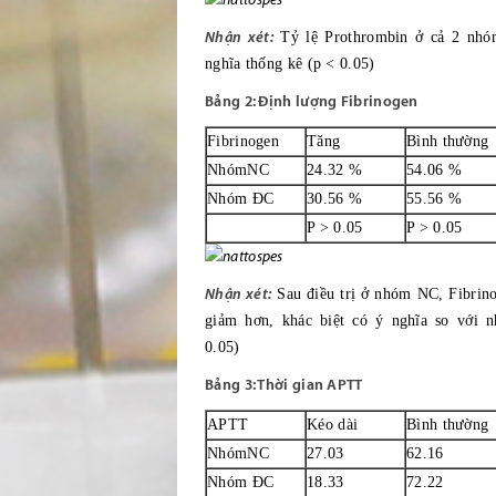
Nhận xét:
Tỷ lệ Prothrombin ở cả 2 nhóm
nghĩa thống kê (p < 0.05)
Bảng 2: Định lượng Fibrinogen
Fibrinogen
Tăng
Bình thường
NhómNC
24.32 %
54.06 %
Nhóm ĐC
30.56 %
55.56 %
P > 0.05
P > 0.05
Nhận xét:
Sau điều trị ở nhóm NC, Fibrin
giảm hơn, khác biệt có ý nghĩa so với 
0.05)
Bảng 3: Thời gian APTT
APTT
Kéo dài
Bình thường
NhómNC
27.03
62.16
Nhóm ĐC
18.33
72.22