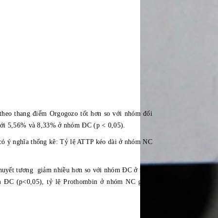
 theo thang điểm Orgogozo tốt hơn so với nhóm đối
 với 5,56% và 8,33% ở nhóm ĐC (p < 0,05).
ó ý nghĩa thống kê: Tỷ lệ ATTP kéo dài ở nhóm NC
 huyết tương giảm nhiều hơn so với nhóm ĐC ở mức
m ĐC (p<0,05), tỷ lệ Prothombin ở nhóm NC giảm