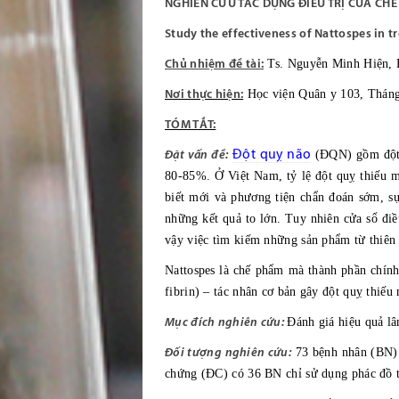
NGHIÊN CỨU TÁC DỤNG ĐIỀU TRỊ CỦA CH
Study the effectiveness of Nattospes in t
Chủ nhiệm đề tài:
Ts. Nguyễn Minh Hiện, 
Nơi thực hiện:
Học viện Quân y 103, Thán
TÓM TẮT:
Đột quỵ não
Đặt vấn đề:
(ĐQN) gồm đột q
80-85%. Ở Việt Nam, tỷ lệ đột quỵ thiếu 
biết mới và phương tiện chẩn đoán sớm, sự
những kết quả to lớn. Tuy nhiên cửa sổ điều
vậy việc tìm kiếm những sản phẩm từ thiên 
Nattospes là chế phẩm mà thành phần chín
fibrin) – tác nhân cơ bản gây đột quỵ thiếu
Mục đích nghiên cứu:
Đánh giá hiệu quả lâ
Đối tượng nghiên cứu:
73 bệnh nhân (BN) 
chứng (ĐC) có 36 BN chỉ sử dụng phác đồ 