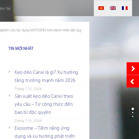
iên hệ
Nghiên cứu tác dụng NATTOSPES trên bệnh nhân đột quỵ
TIN MỚI NHẤT
Kẹo dẻo Canxi là gì? Xu hướng
tăng trưởng mạnh năm 2026
Tháng 7 31, 2026
Sản xuất kẹo dẻo Canxi theo
yêu cầu – Từ công thức đến
bao bì độc quyền
Tháng 7 31, 2026
Exosome – Tiềm năng ứng
dụng và xu hướng phát triển