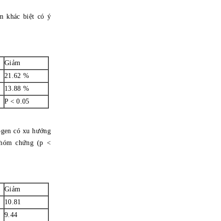
 khác biệt có ý
Giảm
21.62 %
13.88 %
P < 0.05
ogen có xu hướng
nhóm chứng (p <
Giảm
10.81
9.44