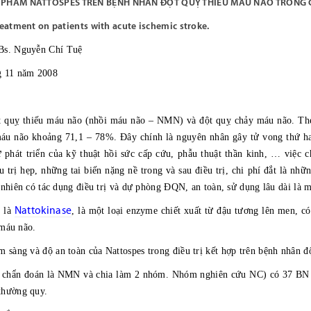
Ế PHẨM NATTOSPES TRÊN BỆNH NHẤN ĐỘT QUỴ THIẾU MÁU NÃO TRONG 
reatment on patients with acute ischemic stroke.
Bs. Nguyễn Chí Tuệ
g 11 năm 2008
uỵ thiếu máu não (nhồi máu não – NMN) và đột quỵ chảy máu não. Theo 
máu não khoảng 71,1 – 78%. Đây chính là nguyên nhân gây tử vong thứ ha
 phát triển của kỹ thuật hồi sức cấp cứu, phẫu thuật thần kinh, … việc c
 trị hẹp, những tai biến nặng nề trong và sau điều trị, chi phí đắt là nhữn
nhiên có tác dụng điều trị và dự phòng ĐQN, an toàn, sử dụng lâu dài là
Nattokinase
h là
, là một loại enzyme chiết xuất từ đậu tương lên men, c
 máu não.
m sàng và độ an toàn của Nattospes trong điều trị kết hợp trên bệnh nhân đ
chẩn đoán là NMN và chia làm 2 nhóm. Nhóm nghiên cứu NC) có 37 BN s
thường quy.