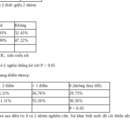
n ý thức giữa 2 nhóm.
 đ
Không
03%
32.43%
89%
47.22%
, tiến triển tốt
có ý nghĩa thống kê với P < 0.05
thang điểm Henry:
+ 2 điểm
+ 1 điểm
0 (không thay đổi)
8,11%
56,76%
29,73%
11,11%
55,56%
30,56%
P > 0.05
và sau điều trị ở cả 2 nhóm nghiên cứu. Sự khác biệt mức độ cải thiện s