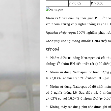
P < 0.05
P > 0.05
Nhận xét:
Sau điều trị thời gian PTT ở n
với nhóm chứng có ý nghĩa thống kê (p< 0.
Nghiệm pháp rượu:
100% nghiệm pháp rượu 
Tác dụng không mong muốn:
Chưa thấy tá
KẾT QUẢ
* Nhóm điều trị bằng Nattospes có cải thi
chứng: Ở nhóm BN tiến triển tốt (+20 điểm
* Nhóm sử dụng Nattospes có hiện tượng g
là 27,03% so với 18,33% ở nhóm ĐC (p<0.
* Nhóm sử dụng Nattospes có độ nhớt máu 
có ý nghĩa thống kê: Sau điều trị, ở n
27,03% so với 16,67% ở nhóm ĐC (p<0,05
* Không thấy tác dụng phụ nào được ghi nhậ