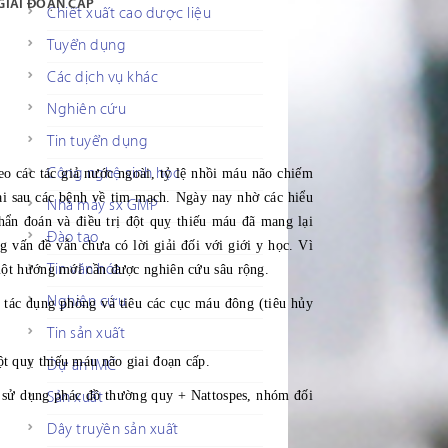
GIAI ĐOẠN CẤP
Chiết xuất cao dược liệu
Tuyển dụng
Các dịch vụ khác
Nghiên cứu
Tin tuyển dụng
Công nghệ sinh học
các tác giả nước ngoài, tỷ lệ nhồi máu não chiếm
i sau các bệnh về tim mạch. Ngày nay nhờ các hiểu
Nhà máy sx GMP
hẩn đoán và điều trị đột quỵ thiếu máu đã mang lại
Đào tạo
g vấn đề vẫn chưa có lời giải đối với giới y học. Vì
Tin văn hóa
 một hướng mới cần được nghiên cứu sâu rộng.
Nghiên cứu
ó tác dụng phòng và tiêu các cục máu đông (tiêu hủy
Tin sản xuất
ột quỵ thiếu máu não giai đoạn cấp.
Dự án IMC
ử dụng phác đồ thường quy + Nattospes, nhóm đối
Sản xuất
Dây truyền sản xuất