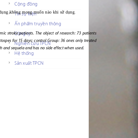
Cộng đồng
ác dụng không mong muốn nào khi sử dụng.
Tin sự kiện
Ấn phẩm truyền thông
mic stroke patients. The object of research: 73 patients
Công ty
tospes for 15 days; control Group: 36 ones only treated
Nghiên cứu TPCN
gth and sequela and has no side effect when used.
Hệ thống
Sản xuất TPCN