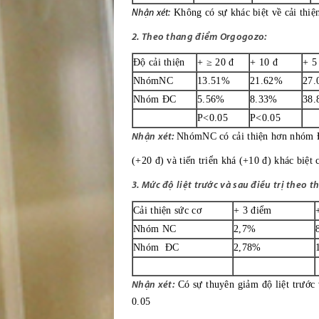
Nhận xét:
Không có sự khác biệt về cải thiệ
2. Theo thang điểm Orgogozo:
Độ cải thiện
+ ≥ 20 đ
+ 10 đ
+ 5
NhómNC
13.51%
21.62%
27.
Nhóm ĐC
5.56%
8.33%
38.
P<0.05
P<0.05
Nhận xét:
NhómNC có cải thiện hơn nhóm ĐC
(+20 đ) và tiến triển khá (+10 đ) khác biệt 
3. Mức độ liệt trước và sau điều trị theo 
Cải thiện sức cơ
+ 3 điểm
Nhóm NC
2,7%
Nhóm ĐC
2,78%
Nhận xét:
Có sự thuyên giảm độ liệt trước 
0.05