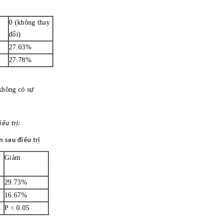
0 (không thay
đổi)
27.03%
27.78%
không có sự
ều trị:
n sau điều trị
Giảm
29.73%
16.67%
P < 0.05