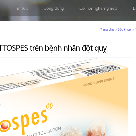
Tin tức
Cộng đồng
Cơ hội nghề nghiệp
L
Trang chủ
>
Sức khỏe
>
TTOSPES trên bệnh nhân đột quỵ